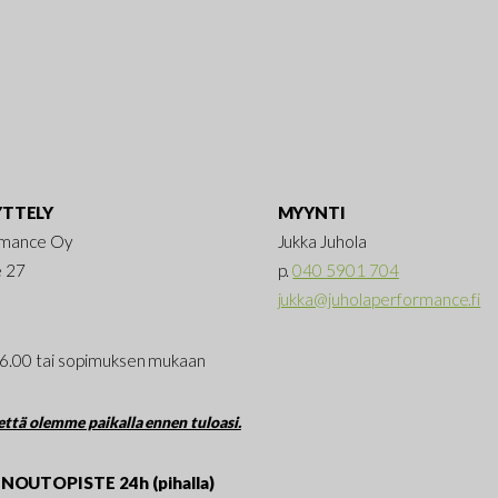
TTELY
MYYNTI
rmance Oy
Jukka Juhola
e 27
p.
040 5901 704
jukka@juholaperformance.fi
16.00 tai sopimuksen mukaan
ttä olemme paikalla ennen tuloasi.
NOUTOPISTE 24h (pihalla)