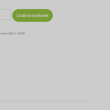
miini
Lisää ostoskoriin
ustat
ytulosteille
unnus (SKU):
14030
rä