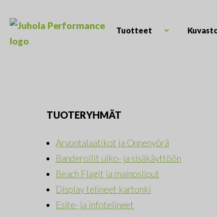
Skip
to
content
Tuotteet
Kuvast
Open
Juhola
child
Kaikki
Performance
menu
messutuotteet
ja
mainostarvikkeet
TUOTERYHMÄT
Arvontalaatikot ja Onnenyörä
Banderollit ulko- ja sisäkäyttöön
Beach Flagit ja mainosliput
Display telineet kartonki
Esite- ja infotelineet