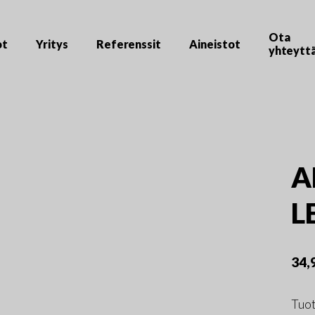
Ota
ot
Yritys
Referenssit
Aineistot
yhteytt
A
L
34,
Tuot