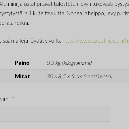
Alumiini jalustat pitävät tulostetun levyn tukevasti pystys
pystytystä ja liikuteltavuutta. Nopea ja helppo, levy puris
porata reikiä.
Lisää malleja löydät sivuilta
https://www.expolinc.com/fi
Paino
0,3 kg (kilogramma)
Mitat
30 × 8,5 × 5 cm (senttimetri)
Nimi
*