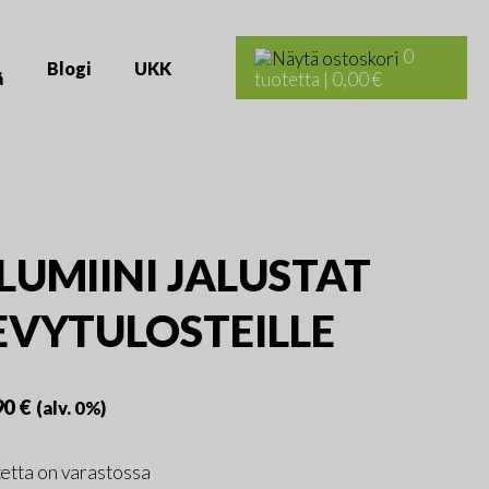
Haku:
0
Blogi
UKK
ä
tuotetta
|
0,00 €
LUMIINI JALUSTAT
EVYTULOSTEILLE
90
€
(alv. 0%)
etta on varastossa