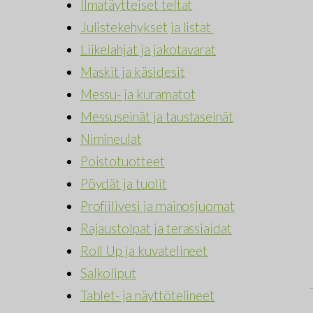
Ilmatäytteiset teltat
Julistekehykset ja listat
Liikelahjat ja jakotavarat
Maskit ja käsidesit
Messu- ja kuramatot
Messuseinät ja taustaseinät
Nimineulat
Poistotuotteet
Pöydät ja tuolit
Profiilivesi ja mainosjuomat
Rajaustolpat ja terassiaidat
Roll Up ja kuvatelineet
Salkoliput
Tablet- ja näyttötelineet