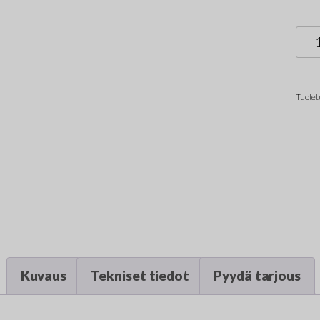
Alu
jal
lev
Tuotet
mää
Kuvaus
Tekniset tiedot
Pyydä tarjous