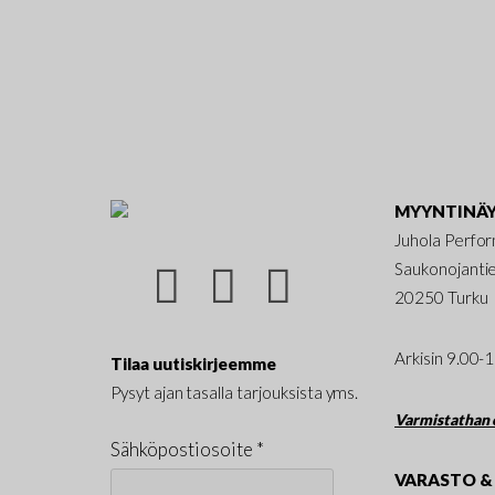
MYYNTINÄY
Juhola Perfo
Saukonojanti
20250 Turku
Arkisin 9.00-
Tilaa uutiskirjeemme
Pysyt ajan tasalla tarjouksista yms.
Varmistathan e
Sähköpostiosoite *
VARASTO & 