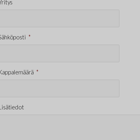
Yritys
Sähköposti
*
Kappalemäärä
*
Lisätiedot