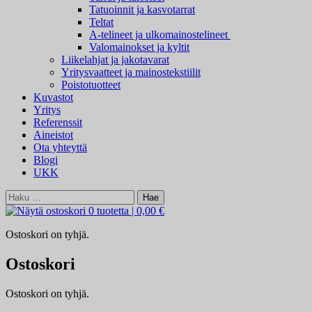
Tatuoinnit ja kasvotarrat
Teltat
A-telineet ja ulkomainostelineet
Valomainokset ja kyltit
Liikelahjat ja jakotavarat
Yritysvaatteet ja mainostekstiilit
Poistotuotteet
Kuvastot
Yritys
Referenssit
Aineistot
Ota yhteyttä
Blogi
UKK
Haku:
0 tuotetta
|
0,00 €
Ostoskori on tyhjä.
Ostoskori
Ostoskori on tyhjä.