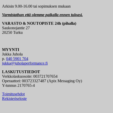
Arkisin 9.00-16.00 tai sopimuksen mukaan
Varmistathan että olemme paikalla ennen tuloasi.
VARASTO & NOUTOPISTE 24h (pihalla)
Saukonojantie 27
20250 Turku
MYYNTI
Jukka Juhola
p.
040 5901 704
jukka@juholaperformance.fi
LASKUTUSTIEDOT
Verkkolaskuosoite: 003721707654
Operaattori: 003723327487 (Apix Messaging Oy)
Y-tunnus 2170765-4
Toimitusehdot
Rekisteriseloste