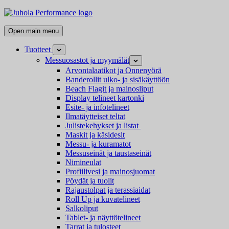
Skip
Juhola
to
Performance
Kaikki
content
Open main menu
messutuotteet
ja
Tuotteet
Open
mainostarvikkeet
child
Messuosastot ja myymälät
Open
menu
child
Arvontalaatikot ja Onnenyörä
menu
Banderollit ulko- ja sisäkäyttöön
Beach Flagit ja mainosliput
Display telineet kartonki
Esite- ja infotelineet
Ilmatäytteiset teltat
Julistekehykset ja listat
Maskit ja käsidesit
Messu- ja kuramatot
Messuseinät ja taustaseinät
Nimineulat
Profiilivesi ja mainosjuomat
Pöydät ja tuolit
Rajaustolpat ja terassiaidat
Roll Up ja kuvatelineet
Salkoliput
Tablet- ja näyttötelineet
Tarrat ja tulosteet