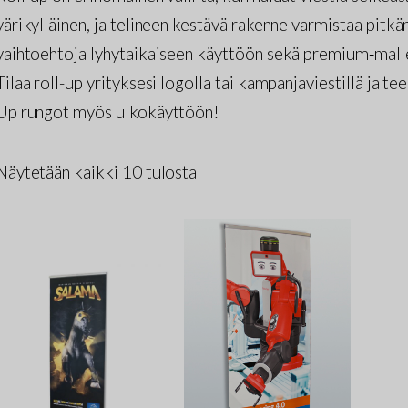
värikylläinen, ja telineen kestävä rakenne varmistaa pitk
vaihtoehtoja lyhytaikaiseen käyttöön sekä premium‑malle
Tilaa roll-up yrityksesi logolla tai kampanjaviestillä ja t
Up rungot myös ulkokäyttöön!
Näytetään kaikki 10 tulosta