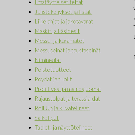
Ilmatäytteiset teltat
Julistekehykset ja listat
Liikelahjat ja jakotavarat
Maskit ja käsidesit
Messu- ja kuramatot
Messuseinät ja taustaseinät
Nimineulat
Poistotuotteet
Pöydät ja tuolit
Profiilivesi ja mainosjuomat
Rajaustolpat ja terassiaidat
Roll Up ja kuvatelineet
Salkoliput
Tablet- ja näyttötelineet