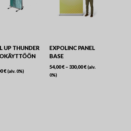
valinnat
tuotteen
sivulla.
L UP THUNDER
EXPOLINC PANEL
KOKÄYTTÖÖN
BASE
Hintaluokka:
54,00
€
–
330,00
€
(alv.
00
€
(alv. 0%)
54,00 €
0%)
-
Tällä
330,00 €
tuotteella
on
useampi
muunnelma.