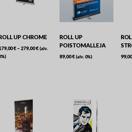
ROLL UP CHROME
ROLL UP
ROL
POISTOMALLEJA
ST
Hintaluokka:
179,00
€
–
279,00
€
(alv.
179,00 €
89,00
€
99,0
0%)
(alv. 0%)
-
Tällä
279,00 €
tuotteella
on
useampi
muunnelma.
Voit
tehdä