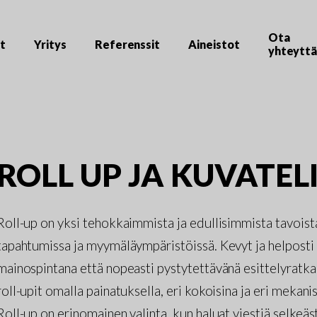
Ota
t
Yritys
Referenssit
Aineistot
yhteytt
ROLL UP JA KUVATEL
Roll-up on yksi tehokkaimmista ja edullisimmista tavoista
tapahtumissa ja myymäläympäristöissä. Kevyt ja helposti 
mainospintana että nopeasti pystytettävänä esittelyratk
roll-upit omalla painatuksella, eri kokoisina ja eri mekan
Roll-up on erinomainen valinta, kun haluat viestiä selkeästi