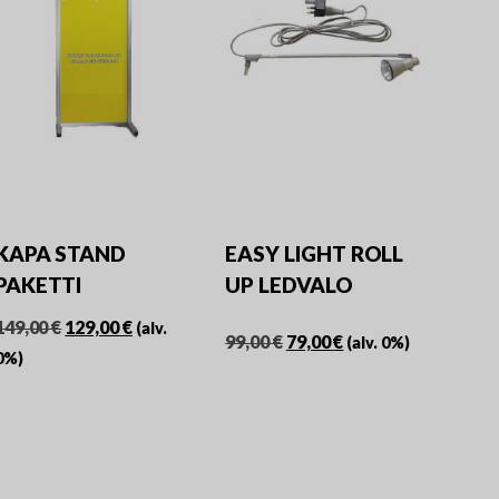
Voit
tehdä
tehdä
valinnat
valinnat
tuotteen
tuotteen
sivulla.
sivulla.
KAPA STAND
EASY LIGHT ROLL
PAKETTI
UP LEDVALO
Alkuperäinen
Nykyinen
149,00
€
129,00
€
(alv.
Alkuperäinen
Nykyinen
99,00
€
79,00
€
(alv. 0%)
hinta
hinta
0%)
hinta
hinta
oli:
on:
oli:
on:
149,00 €.
129,00 €.
99,00 €.
79,00 €.