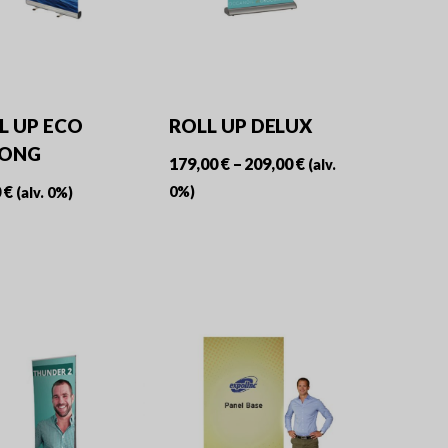
L UP ECO
ROLL UP DELUX
RONG
Hintaluokka:
179,00
€
–
209,00
€
(alv.
179,00 €
0
€
0%)
(alv. 0%)
-
Tällä
209,00 €
tuotteella
on
useampi
muunnelma.
Voit
tehdä