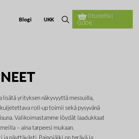
Haku:
0 tuotetta
|
Blogi
UKK
ä
0,00 €
INEET
 lisätä yrityksen näkyvyyttä messuilla,
kuljetettava roll-up toimii sekä pysyvänä
aisuna. Valikoimastamme löydät laadukkaat
ismeilla – aina tarpeesi mukaan.
 ja näyttävästi. Painojälki on terävä ja