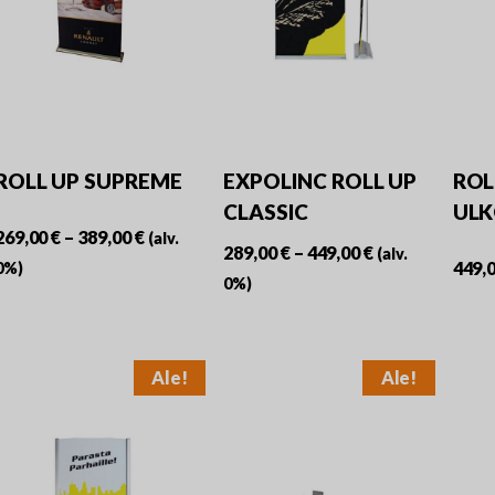
valinnat
tuotteen
sivulla.
ROLL UP SUPREME
EXPOLINC ROLL UP
ROL
CLASSIC
UL
Hintaluokka:
269,00
€
–
389,00
€
(alv.
Hintaluokka:
289,00
€
–
449,00
€
(alv.
269,00 €
449,
0%)
289,00 €
0%)
-
Tällä
-
Tällä
389,00 €
tuotteella
449,00 €
tuotteella
on
Ale!
Ale!
on
useampi
useampi
muunnelma.
muunnelma.
Voit