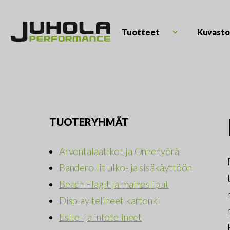
Skip
to
content
Tuotteet
Kuvasto
Open
Juhola
child
Kaikki
Performance
menu
messutuotteet
ja
mainostarvikkeet
TUOTERYHMÄT
Arvontalaatikot ja Onnenyörä
Banderollit ulko- ja sisäkäyttöön
Beach Flagit ja mainosliput
Display telineet kartonki
Esite- ja infotelineet