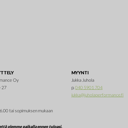
TTELY
MYYNTI
rmance Oy
Jukka Juhola
e 27
p.
040 5901 704
jukka@juholaperformance.fi
16.00 tai sopimuksen mukaan
ttä olemme paikalla ennen tuloasi.