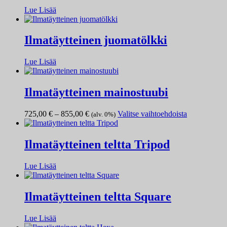
Lue Lisää
Ilmatäytteinen juomatölkki
Lue Lisää
Ilmatäytteinen mainostuubi
Hintaluokka:
Tällä
725,00
€
–
855,00
€
Valitse vaihtoehdoista
(alv. 0%)
725,00 €
tuotteella
-
on
855,00 €
useampi
Ilmatäytteinen teltta Tripod
muunnelma.
Voit
Lue Lisää
tehdä
valinnat
tuotteen
Ilmatäytteinen teltta Square
sivulla.
Lue Lisää