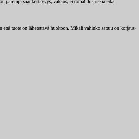
lla on parempi säänkestävyys, vakaus, ei romahdus riskiä eikä
 että tuote on lähetettävä huoltoon. Mikäli vahinko sattuu on korjaus-