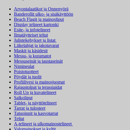
Arvontalaatikot ja Onnenyörä
Banderollit ulko- ja sisäkäyttöön
Beach Flagit ja mainosliput
Display telineet kartonki
Esite- ja infotelineet
Ilmatäytteiset teltat
Julistekehykset ja listat
Liikelahjat ja jakotavarat
Maskit ja käsidesit
Messu- ja kuramatot
Messuseinät ja taustaseinät
Nimineulat
Poistotuotteet
Pöydät ja tuolit
Profiilivesi ja mainosjuomat
Rajaustolpat ja terassiaidat
Roll Up ja kuvatelineet
Salkoliput
Tablet- ja näyttötelineet
Tarrat ja tulosteet
Tatuoinnit ja kasvotarrat
Teltat
A-telineet ja ulkomainostelineet
Valomainokset ja kyltit