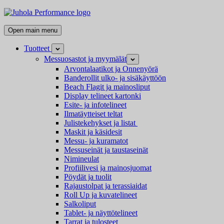
Skip
Juhola
to
Performance
Kaikki
content
Open main menu
messutuotteet
ja
Tuotteet
Open
mainostarvikkeet
child
Messuosastot ja myymälät
Open
menu
child
Arvontalaatikot ja Onnenyörä
menu
Banderollit ulko- ja sisäkäyttöön
Beach Flagit ja mainosliput
Display telineet kartonki
Esite- ja infotelineet
Ilmatäytteiset teltat
Julistekehykset ja listat
Maskit ja käsidesit
Messu- ja kuramatot
Messuseinät ja taustaseinät
Nimineulat
Profiilivesi ja mainosjuomat
Pöydät ja tuolit
Rajaustolpat ja terassiaidat
Roll Up ja kuvatelineet
Salkoliput
Tablet- ja näyttötelineet
Tarrat ja tulosteet