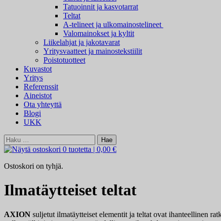
Tatuoinnit ja kasvotarrat
Teltat
A-telineet ja ulkomainostelineet
Valomainokset ja kyltit
Liikelahjat ja jakotavarat
Yritysvaatteet ja mainostekstiilit
Poistotuotteet
Kuvastot
Yritys
Referenssit
Aineistot
Ota yhteyttä
Blogi
UKK
Haku:
0 tuotetta
|
0,00 €
Ostoskori on tyhjä.
Ilmatäytteiset teltat
AXION
suljetut ilmatäytteiset elementit ja teltat ovat ihanteellinen r