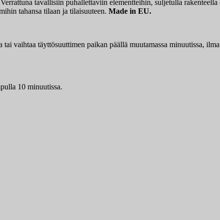
 Verrattuna tavallisiin puhallettaviin elementteihin, suljetulla rakentee
ihin tahansa tilaan ja tilaisuuteen.
Made in EU.
a tai vaihtaa täyttösuuttimen paikan päällä muutamassa minuutissa, ilman
pulla 10 minuutissa.