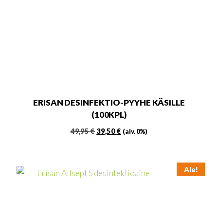
ERISAN DESINFEKTIO-PYYHE KÄSILLE
(100KPL)
Alkuperäinen
Nykyinen
49,95
€
39,50
€
(alv. 0%)
hinta
hinta
oli:
on:
49,95 €.
39,50 €.
Ale!