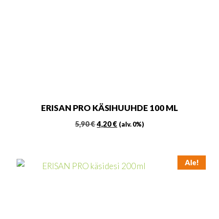
ERISAN PRO KÄSIHUUHDE 100 ML
Alkuperäinen
Nykyinen
5,90
€
4,20
€
(alv. 0%)
hinta
hinta
oli:
on:
5,90 €.
4,20 €.
Ale!