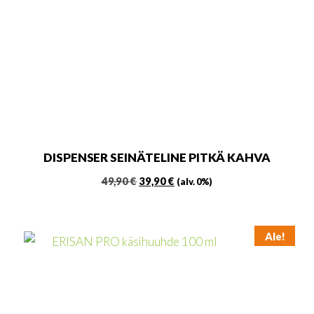
DISPENSER SEINÄTELINE PITKÄ KAHVA
Alkuperäinen
Nykyinen
49,90
€
39,90
€
(alv. 0%)
hinta
hinta
oli:
on:
49,90 €.
39,90 €.
Ale!