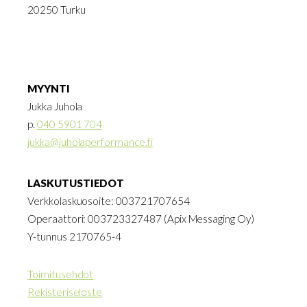
20250 Turku
MYYNTI
Jukka Juhola
p.
040 5901 704
jukka@juholaperformance.fi
LASKUTUSTIEDOT
Verkkolaskuosoite: 003721707654
Operaattori: 003723327487 (Apix Messaging Oy)
Y-tunnus 2170765-4
Toimitusehdot
Rekisteriseloste