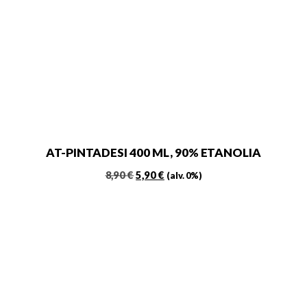
AT-PINTADESI 400 ML, 90% ETANOLIA
Alkuperäinen
Nykyinen
8,90
€
5,90
€
(alv. 0%)
hinta
hinta
oli:
on:
8,90 €.
5,90 €.