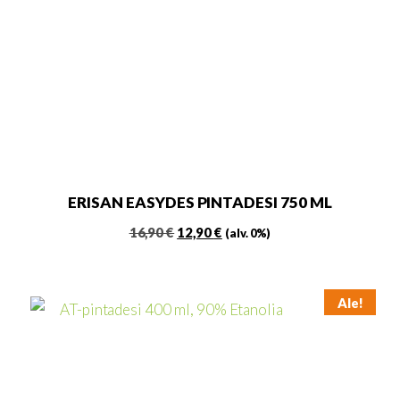
ERISAN EASYDES PINTADESI 750 ML
Alkuperäinen
Nykyinen
16,90
€
12,90
€
(alv. 0%)
hinta
hinta
oli:
on:
16,90 €.
12,90 €.
Ale!