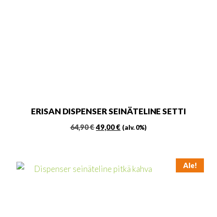
ERISAN DISPENSER SEINÄTELINE SETTI
Alkuperäinen
Nykyinen
64,90
€
49,00
€
(alv. 0%)
hinta
hinta
oli:
on:
64,90 €.
49,00 €.
Ale!