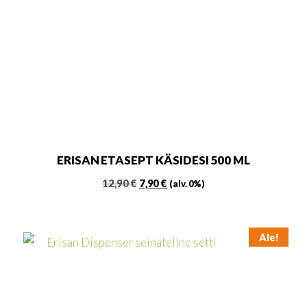
ERISAN ETASEPT KÄSIDESI 500 ML
Alkuperäinen
Nykyinen
12,90
€
7,90
€
(alv. 0%)
hinta
hinta
oli:
on:
12,90 €.
7,90 €.
Ale!