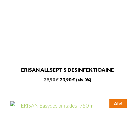
ERISAN ALLSEPT S DESINFEKTIOAINE
Alkuperäinen
Nykyinen
29,90
€
23,90
€
(alv. 0%)
hinta
hinta
oli:
on:
29,90 €.
23,90 €.
Ale!