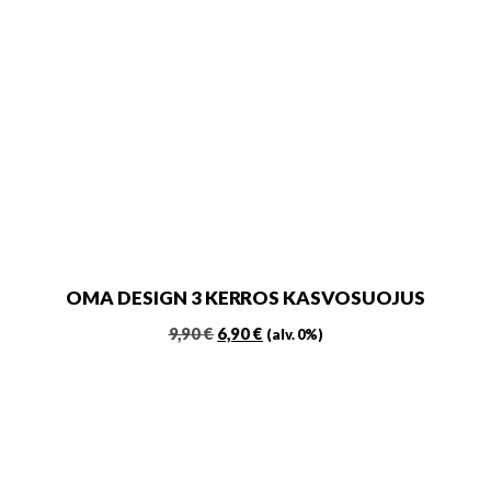
OMA DESIGN 3 KERROS KASVOSUOJUS
Alkuperäinen
Nykyinen
9,90
€
6,90
€
(alv. 0%)
hinta
hinta
Tällä
oli:
on:
tuotteella
9,90 €.
6,90 €.
on
useampi