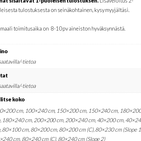
nat sisältävät 1-puoleisen tulostuksen.
Lisäveloitus 2-
eisesta tulostuksesta on seinäkohtainen, kysy myyjältäsi.
maali toimitusaika on 8-10 pv aineiston hyväksynnästä.
ino
saatavilla/-tietoa
tat
saatavilla/-tietoa
litse koko
0×200 cm, 100×240 cm, 150×200 cm, 150×240 cm, 180×20
, 180×240 cm, 200×200 cm, 200×240 cm, 40×200 cm, 40×2
, 80×100 cm, 80×200 cm, 80×200 cm (C), 80×230 cm (Slope 1)
×240 cm, 80×240 cm (C), 80×240 cm (Slope 2)