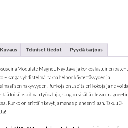
Kuvaus
Tekniset tiedot
Pyydä tarjous
suseinä Modulate Magnet. Näyttävä ja korkealaatuinen patent
o – kangas yhdistelmä, takaa helpon käytettävyyden ja
imaalisen näkyvyyden. Runkoja on useita eri kokoja ja ne void
stää toisiinsa ilman työkaluja, rungon sisällä olevan magneeti
sa! Runko on erittäin kevyt ja menee pieneen tilaan. Takuu 3-
ta!