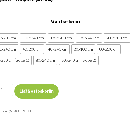
314,00 €
-
Valitse koko
788,00 €
0x200 cm
100x240 cm
180x200 cm
180x240 cm
200x200 cm
0x240 cm
40x200 cm
40x240 cm
80x100 cm
80x200 cm
230 cm (Slope 1)
80x240 cm
80x240 cm (Slope 2)
ssuseinä
Lisää ostoskoriin
dulate
gnet
tunnus (SKU):
G-MOD-1
ärä