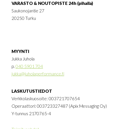
VARASTO & NOUTOPISTE 24h (pihalla)
Saukonojantie 27
20250 Turku
MYYNTI
Jukka Juhola
p.
040 5901 704
jukka@juholaperformance.fi
LASKUTUSTIEDOT
Verkkolaskuosoite: 003721707654
Operaattori: 003723327487 (Apix Messaging Oy)
Y-tunnus 2170765-4