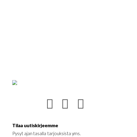
muunnelma.
Voit
tehdä
valinnat
tuotteen
sivulla.
Tilaa uutiskirjeemme
Pysyt ajan tasalla tarjouksista yms.