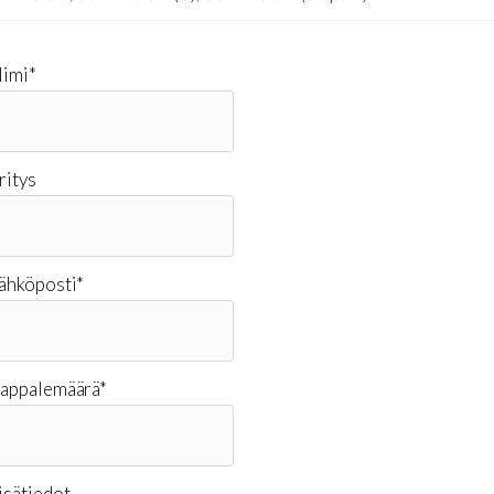
imi
*
ritys
ähköposti
*
appalemäärä
*
isätiedot