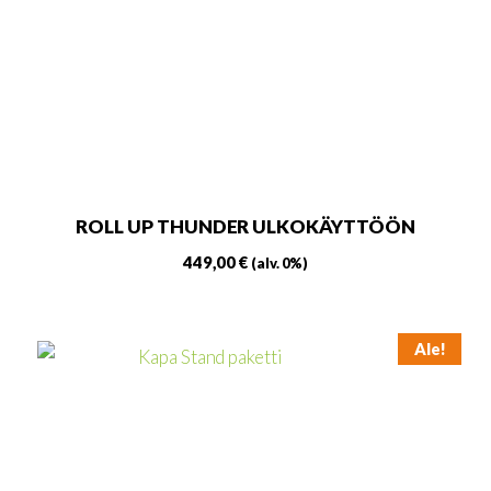
tehdä
valinnat
tuotteen
sivulla.
ROLL UP THUNDER ULKOKÄYTTÖÖN
449,00
€
(alv. 0%)
Ale!