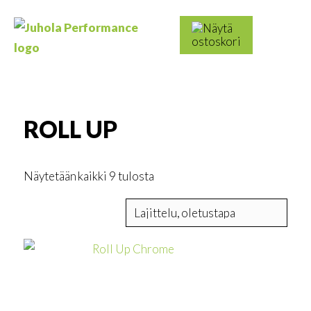
Skip
to
Haku:
content
Juhola
Kaikki
Performance
messutuotteet
ja
mainostarvikkeet
ROLL UP
Näytetään kaikki 9 tulosta