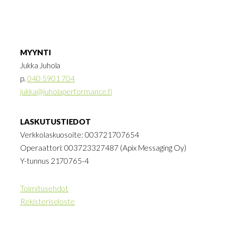
MYYNTI
Jukka Juhola
p.
040 5901 704
jukka@juholaperformance.fi
LASKUTUSTIEDOT
Verkkolaskuosoite: 003721707654
Operaattori: 003723327487 (Apix Messaging Oy)
Y-tunnus 2170765-4
Toimitusehdot
Rekisteriseloste