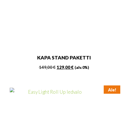
KAPA STAND PAKETTI
Alkuperäinen
Nykyinen
149,00
€
129,00
€
(alv. 0%)
hinta
hinta
oli:
on:
149,00 €.
129,00 €.
Ale!