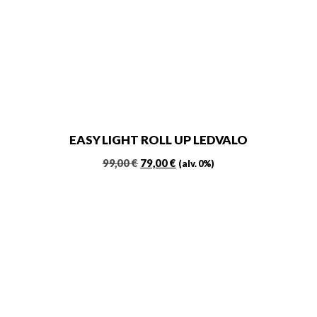
EASY LIGHT ROLL UP LEDVALO
Alkuperäinen
Nykyinen
99,00
€
79,00
€
(alv. 0%)
hinta
hinta
oli:
on:
99,00 €.
79,00 €.