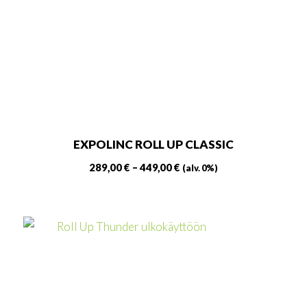
tehdä
valinnat
tuotteen
sivulla.
EXPOLINC ROLL UP CLASSIC
Hintaluokka:
289,00
€
–
449,00
€
(alv. 0%)
289,00 €
Tällä
-
tuotteella
449,00 €
on
useampi
muunnelma.
Voit