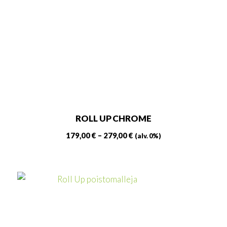
ROLL UP CHROME
Hintaluokka:
179,00
€
–
279,00
€
(alv. 0%)
179,00 €
Tällä
-
tuotteella
279,00 €
on
useampi
muunnelma.
Voit