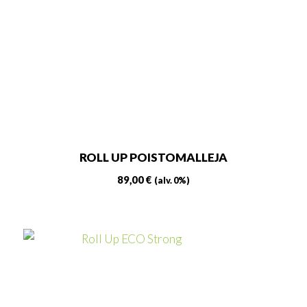
tehdä
valinnat
tuotteen
sivulla.
ROLL UP POISTOMALLEJA
89,00
€
(alv. 0%)