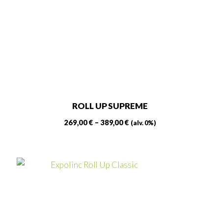
tehdä
valinnat
tuotteen
sivulla.
ROLL UP SUPREME
Hintaluokka:
269,00
€
–
389,00
€
(alv. 0%)
269,00 €
Tällä
-
tuotteella
389,00 €
on
useampi
muunnelma.
Voit