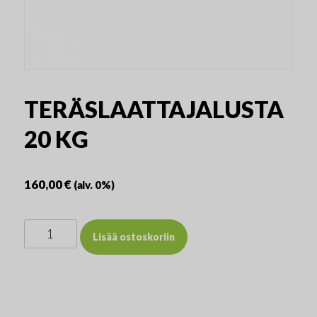
TERÄSLAATTAJALUSTA
20 KG
160,00
€
(alv. 0%)
Teräslaattajalusta
Lisää ostoskoriin
20
kg
määrä