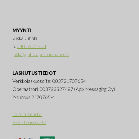
MYYNTI
Jukka Juhola
p.
040 5901 704
jukka@juholaperformance.fi
LASKUTUSTIEDOT
Verkkolaskuosoite: 003721707654
Operaattori: 003723327487 (Apix Messaging Oy)
Y-tunnus 2170765-4
Toimitusehdot
Rekisteriseloste