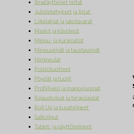
Ilmatäytteiset teltat
Julistekehykset ja listat
Liikelahjat ja jakotavarat
Maskit ja käsidesit
Messu- ja kuramatot
Messuseinät ja taustaseinät
Nimineulat
Poistotuotteet
Pöydät ja tuolit
Profiilivesi ja mainosjuomat
Rajaustolpat ja terassiaidat
Roll Up ja kuvatelineet
Salkoliput
Tablet- ja näyttötelineet