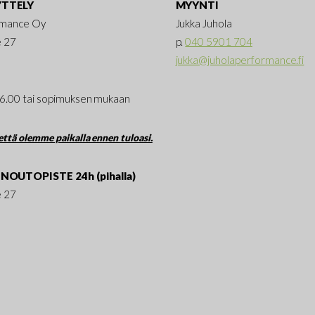
TTELY
MYYNTI
rmance Oy
Jukka Juhola
e 27
p.
040 5901 704
jukka@juholaperformance.fi
16.00 tai sopimuksen mukaan
ttä olemme paikalla ennen tuloasi.
NOUTOPISTE 24h (pihalla)
e 27