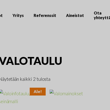
Ota
ot
Yritys
Referenssit
Aineistot
yhteytt
VALOTAULU
Näytetään kaikki 2 tulosta
Ale!