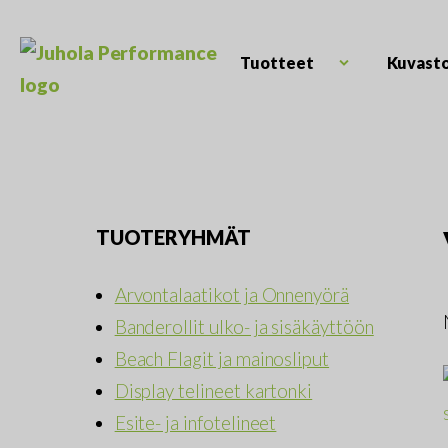
Skip
to
content
Tuotteet
Kuvast
Open
Juhola
child
Kaikki
Performance
menu
messutuotteet
ja
mainostarvikkeet
TUOTERYHMÄT
Arvontalaatikot ja Onnenyörä
Banderollit ulko- ja sisäkäyttöön
Beach Flagit ja mainosliput
Display telineet kartonki
Esite- ja infotelineet