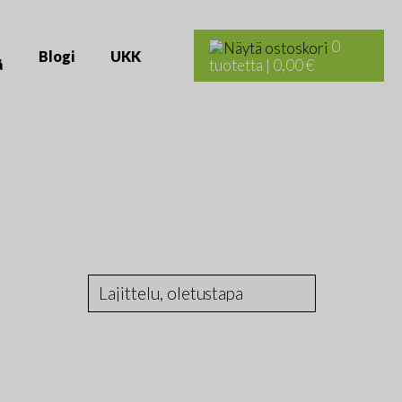
Haku:
0
Blogi
UKK
ä
tuotetta
|
0,00 €