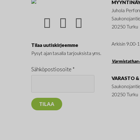
MYYNTINÄY
Juhola Perfo
Saukonojanti
20250 Turku
Arkisin 9.00-
Tilaa uutiskirjeemme
Pysyt ajan tasalla tarjouksista yms.
Varmistathan e
Sähköpostiosoite *
VARASTO & 
Saukonojanti
20250 Turku