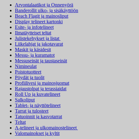
muunnelma.
Arvontalaatikot ja Onnenyörä
Voit
Banderollit ulko- ja sisäkäyttöön
tehdä
Beach Flagit ja mainosliput
valinnat
Display telineet kartonki
tuotteen
Esite- ja infotelineet
sivulla.
Ilmatäytteiset teltat
Julistekehykset ja listat
Liikelahjat ja jakotavarat
Maskit ja käsidesit
Messu- ja kuramatot
Messuseinät ja taustaseinät
Nimineulat
Poistotuotteet
Pöydät ja tuolit
Profiilivesi ja mainosjuomat
Rajaustolpat ja terassiaidat
Roll Up ja kuvatelineet
Salkoliput
Tablet- ja näyttötelineet
Tarrat ja tulosteet
Tatuoinnit ja kasvotarrat
Teltat
A-telineet ja ulkomainostelineet
Valomainokset ja kyltit