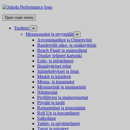
Skip
Juhola
to
Performance
Kaikki
content
Open main menu
messutuotteet
ja
Tuotteet
Open
mainostarvikkeet
child
Messuosastot ja myymälät
Open
menu
child
Arvontalaatikot ja Onnenyörä
menu
Banderollit ulko- ja sisäkäyttöön
Beach Flagit ja mainosliput
Display telineet kartonki
Esite- ja infotelineet
Ilmatäytteiset teltat
Julistekehykset ja listat
Maskit ja käsidesit
Messu- ja kuramatot
Messuseinät ja taustaseinät
Nimineulat
Profiilivesi ja mainosjuomat
Pöydät ja tuolit
Rajaustolpat ja terassiaidat
Roll Up ja kuvatelineet
Salkoliput
Tablet- ja näyttötelineet
Tarrat ja tulosteet