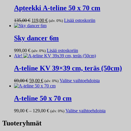
Apteekki A-teline 50 x 70 cm
Alkuperäinen
Nykyinen
135,00
€
119,00
€
Lisää ostoskoriin
(alv. 0%)
hinta
hinta
oli:
on:
135,00 €.
119,00 €.
Sky dancer 6m
999,00
€
Lisää ostoskoriin
(alv. 0%)
Ale!
A-teline KV 39×39 cm, teräs (50cm)
Alkuperäinen
Nykyinen
Tällä
69,00
€
59,00
€
Valitse vaihtoehdoista
(alv. 0%)
hinta
hinta
tuotteella
oli:
on:
on
69,00 €.
59,00 €.
useampi
A-teline 50 x 70 cm
muunnelma.
Voit
Hintaluokka:
Tällä
99,00
€
–
129,00
€
Valitse vaihtoehdoista
(alv. 0%)
tehdä
99,00 €
tuotteella
valinnat
-
on
Tuoteryhmät
tuotteen
129,00 €
useampi
sivulla.