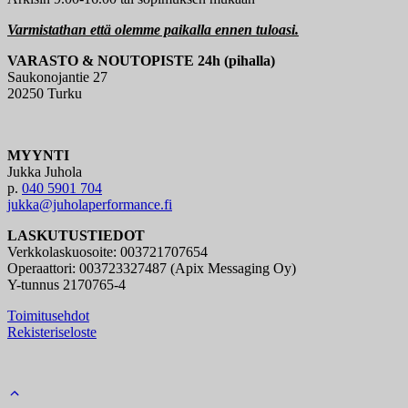
Varmistathan että olemme paikalla ennen tuloasi.
VARASTO & NOUTOPISTE 24h (pihalla)
Saukonojantie 27
20250 Turku
MYYNTI
Jukka Juhola
p.
040 5901 704
jukka@juholaperformance.fi
LASKUTUSTIEDOT
Verkkolaskuosoite: 003721707654
Operaattori: 003723327487 (Apix Messaging Oy)
Y-tunnus 2170765-4
Toimitusehdot
Rekisteriseloste
Back