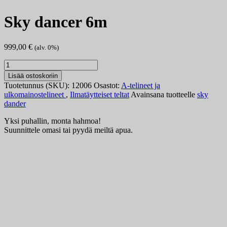
Sky dancer 6m
999,00
€
(alv. 0%)
Sky
dancer
Lisää ostoskoriin
6m
Tuotetunnus (SKU):
12006
Osastot:
A-telineet ja
määrä
ulkomainostelineet
,
Ilmatäytteiset teltat
Avainsana tuotteelle
sky
dander
Yksi puhallin, monta hahmoa!
Suunnittele omasi tai pyydä meiltä apua.