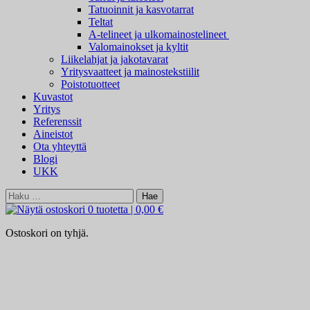
Tatuoinnit ja kasvotarrat
Teltat
A-telineet ja ulkomainostelineet
Valomainokset ja kyltit
Liikelahjat ja jakotavarat
Yritysvaatteet ja mainostekstiilit
Poistotuotteet
Kuvastot
Yritys
Referenssit
Aineistot
Ota yhteyttä
Blogi
UKK
Haku:
0 tuotetta
|
0,00 €
Ostoskori on tyhjä.