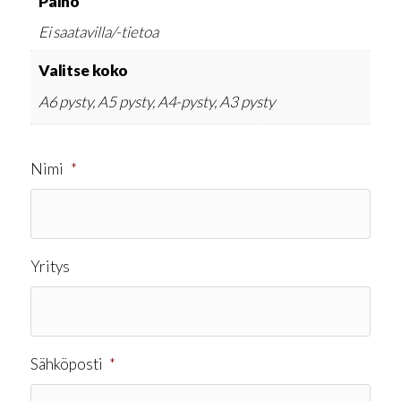
Paino
Ei saatavilla/-tietoa
Valitse koko
A6 pysty, A5 pysty, A4-pysty, A3 pysty
Nimi
*
Yritys
Sähköposti
*