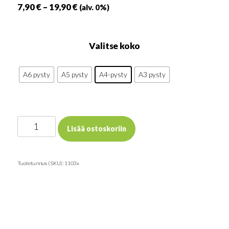
Hintaluokka:
7,90
€
–
19,90
€
(alv. 0%)
7,90 €
-
Valitse koko
19,90 €
A6 pysty
A5 pysty
A4-pysty
A3 pysty
Akryyliteline
Lisää ostoskoriin
T-
malli
Tuotetunnus (SKU):
1103x
määrä