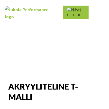
Skip
to
Haku:
content
Juhola
Kaikki
Performance
messutuotteet
ja
mainostarvikkeet
AKRYYLITELINE T-
MALLI