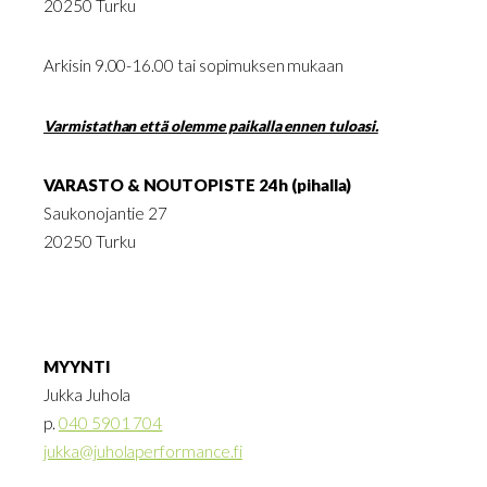
20250 Turku
Arkisin 9.00-16.00 tai sopimuksen mukaan
Varmistathan että olemme paikalla ennen tuloasi.
VARASTO & NOUTOPISTE 24h (pihalla)
Saukonojantie 27
20250 Turku
MYYNTI
Jukka Juhola
p.
040 5901 704
jukka@juholaperformance.fi