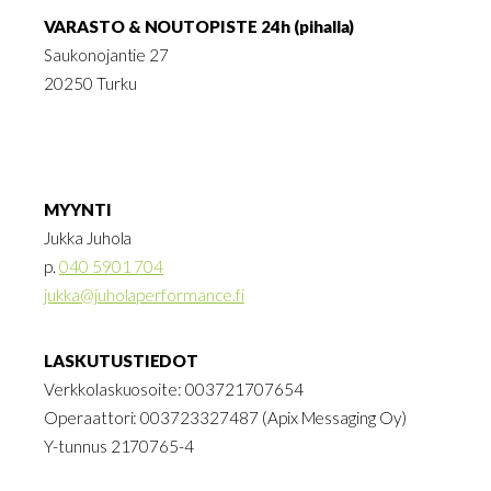
VARASTO & NOUTOPISTE 24h (pihalla)
Saukonojantie 27
20250 Turku
MYYNTI
Jukka Juhola
p.
040 5901 704
jukka@juholaperformance.fi
LASKUTUSTIEDOT
Verkkolaskuosoite: 003721707654
Operaattori: 003723327487 (Apix Messaging Oy)
Y-tunnus 2170765-4