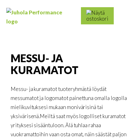
Skip
to
Haku:
content
Juhola
Kaikki
Performance
messutuotteet
ja
mainostarvikkeet
MESSU- JA
KURAMATOT
Messu- ja kuramatot tuoteryhmästä löydät
messumatot ja logomatot painettuna omalla logolla
mielikuvituksesi mukaan monivärisinä tai
yksivärisenä.Meiltä saat myös logolliset kuramatot
yrityksesi sisääntuloon. Älä tuhlaa rahaa
vuokramattoihin vaan osta omat, näin säästät paljon