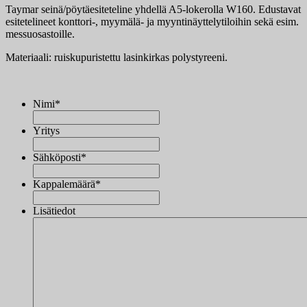
Taymar seinä/pöytäesiteteline yhdellä A5-lokerolla W160. Edustavat
esitetelineet konttori-, myymälä- ja myyntinäyttelytiloihin sekä esim.
messuosastoille.
Materiaali: ruiskupuristettu lasinkirkas polystyreeni.
Nimi
*
Yritys
Sähköposti
*
Kappalemäärä
*
Lisätiedot