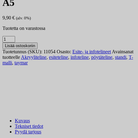
A5
9,90
€
(alv. 0%)
Tuotetta on varastossa
Taymar
seinä/pöytäesiteteline
Lisää ostoskoriin
A5
Tuotetunnus (SKU):
11054
Osasto:
Esite- ja infotelineet
Avainsanat
määrä
tuotteelle
Akryyliteline
,
esiteteline
,
infoteline
,
pöytäteline
,
standi
,
T-
malli
,
taymar
Kuvaus
Tekniset tiedot
Pyydä tarjous