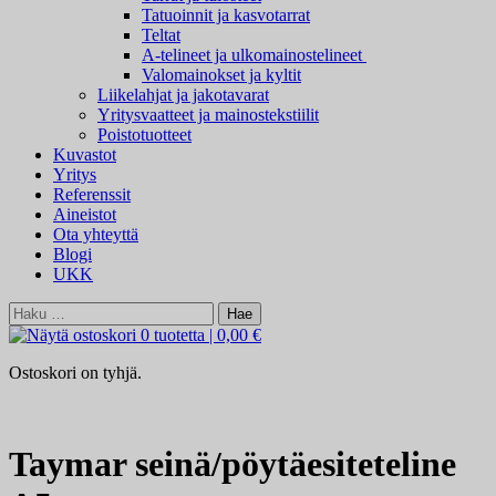
Tatuoinnit ja kasvotarrat
Teltat
A-telineet ja ulkomainostelineet
Valomainokset ja kyltit
Liikelahjat ja jakotavarat
Yritysvaatteet ja mainostekstiilit
Poistotuotteet
Kuvastot
Yritys
Referenssit
Aineistot
Ota yhteyttä
Blogi
UKK
Haku:
0 tuotetta
|
0,00 €
Ostoskori on tyhjä.
Taymar seinä/pöytäesiteteline