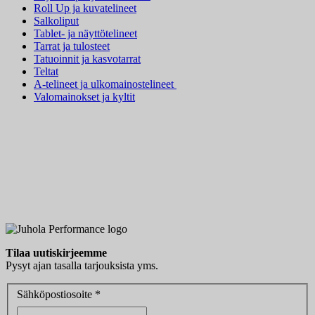
Roll Up ja kuvatelineet
Salkoliput
Tablet- ja näyttötelineet
Tarrat ja tulosteet
Tatuoinnit ja kasvotarrat
Teltat
A-telineet ja ulkomainostelineet
Valomainokset ja kyltit
Tilaa uutiskirjeemme
Pysyt ajan tasalla tarjouksista yms.
Sähköpostiosoite *