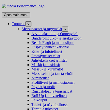
Skip
Juhola
to
Performance
Kaikki
content
Open main menu
messutuotteet
ja
Tuotteet
Open
mainostarvikkeet
child
Messuosastot ja myymälät
Open
menu
child
Arvontalaatikot ja Onnenyörä
menu
Banderollit ulko- ja sisäkäyttöön
Beach Flagit ja mainosliput
Display telineet kartonki
Esite- ja infotelineet
Ilmatäytteiset teltat
Julistekehykset ja listat
Maskit ja käsidesit
Messu- ja kuramatot
Messuseinät ja taustaseinät
Nimineulat
Profiilivesi ja mainosjuomat
Pöydät ja tuolit
Rajaustolpat ja terassiaidat
Roll Up ja kuvatelineet
Salkoliput
Tablet- ja näyttötelineet
Tarrat ja tulosteet