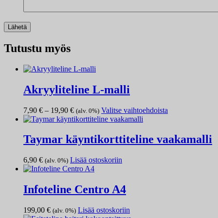
Tutustu myös
Akryyliteline L-malli
Hintaluokka:
Tällä
7,90
€
–
19,90
€
Valitse vaihtoehdoista
(alv. 0%)
7,90 €
tuotteella
-
on
19,90 €
useampi
Taymar käyntikorttiteline vaakamalli
muunnelma.
Voit
6,90
€
Lisää ostoskoriin
(alv. 0%)
tehdä
valinnat
tuotteen
Infoteline Centro A4
sivulla.
199,00
€
Lisää ostoskoriin
(alv. 0%)