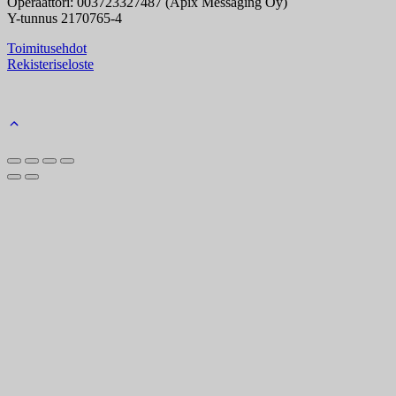
Operaattori: 003723327487 (Apix Messaging Oy)
Y-tunnus 2170765-4
Toimitusehdot
Rekisteriseloste
Back
to
top