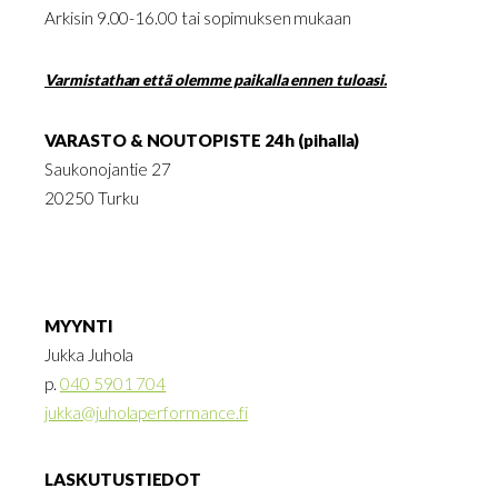
Arkisin 9.00-16.00 tai sopimuksen mukaan
Varmistathan että olemme paikalla ennen tuloasi.
VARASTO & NOUTOPISTE 24h (pihalla)
Saukonojantie 27
20250 Turku
MYYNTI
Jukka Juhola
p.
040 5901 704
jukka@juholaperformance.fi
LASKUTUSTIEDOT