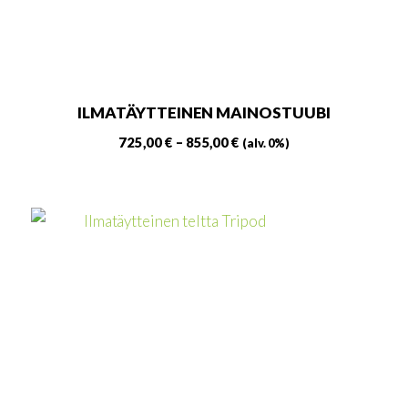
ILMATÄYTTEINEN MAINOSTUUBI
Hintaluokka:
725,00
€
–
855,00
€
(alv. 0%)
725,00 €
Tällä
-
tuotteella
855,00 €
on
useampi
muunnelma.
Voit
tehdä
valinnat
tuotteen