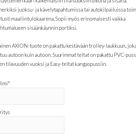
täytteinen kaari kaikenlaisiin tilaisuuksiin ulkona ja sisällä.
erkiksi juoksu- ja kävelytapahtumissa tai autokilpailuissa toim
tusti maaliintulokaarena. Sopii myös erinomaisesti vaikka
htumalueen sisäänkäynnin portiksi.
ainen AXION-tuote on pakattu kestävään trolley-laukkuun, jok
tuu autoon kuin autoon. Suurimmat teltat on pakattu PVC-puss
en tilavuuden vuoksi ja Easy-teltat kangaspussiin.
imi
*
ritys