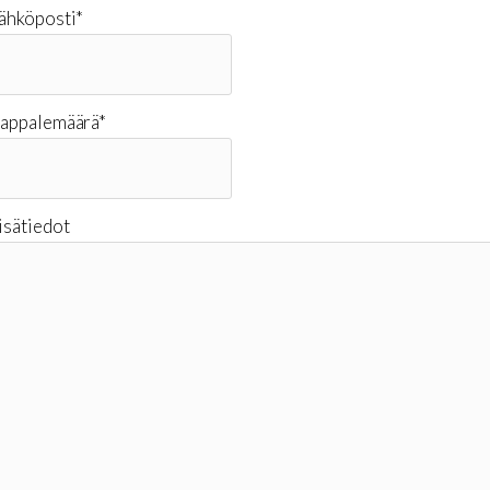
ähköposti
*
appalemäärä
*
isätiedot