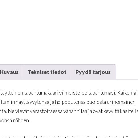
Kuvaus
Tekniset tiedot
Pyydä tarjous
täytteinen tapahtumakaari viimeistelee tapahtumasi. Kaikenlai
htumiin näyttävyytensä ja helppoutensa puolesta erinomainen
nta. Ne vievät varastoitaessa vähän tilaa ja ovat kevyitä käsitell
oonsa nähden.