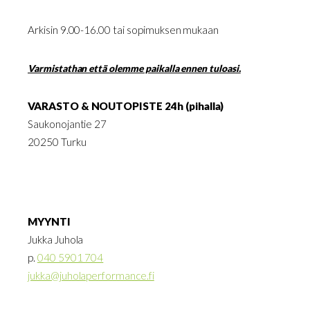
Arkisin 9.00-16.00 tai sopimuksen mukaan
Varmistathan että olemme paikalla ennen tuloasi.
VARASTO & NOUTOPISTE 24h (pihalla)
Saukonojantie 27
20250 Turku
MYYNTI
Jukka Juhola
p.
040 5901 704
jukka@juholaperformance.fi