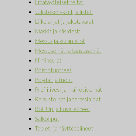
Ilmatäytteiset teltat
Julistekehykset ja listat
Liikelahjat ja jakotavarat
Maskit ja käsidesit
Messu- ja kuramatot
Messuseinät ja taustaseinät
Nimineulat
Poistotuotteet
Pöydät ja tuolit
Profiilivesi ja mainosjuomat
Rajaustolpat ja terassiaidat
Roll Up ja kuvatelineet
Salkoliput
Tablet- ja näyttötelineet