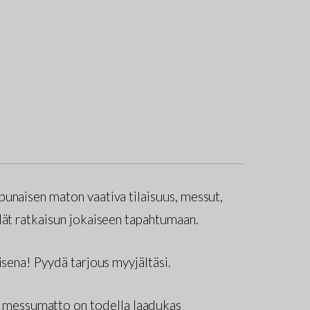
unaisen maton vaativa tilaisuus, messut,
dät ratkaisun jokaiseen tapahtumaan.
isena! Pyydä tarjous myyjältäsi.
u messumatto on todella laadukas