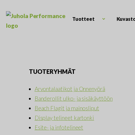
Skip
to
content
Tuotteet
Kuvast
Open
Juhola
child
Kaikki
Performance
menu
messutuotteet
ja
mainostarvikkeet
TUOTERYHMÄT
Arvontalaatikot ja Onnenyörä
Banderollit ulko- ja sisäkäyttöön
Beach Flagit ja mainosliput
Display telineet kartonki
Esite- ja infotelineet