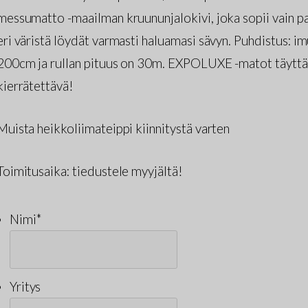
messumatto -maailman kruununjalokivi, joka sopii vain par
eri väristä löydät varmasti haluamasi sävyn. Puhdistus: 
200cm ja rullan pituus on 30m. EXPOLUXE -matot täyttä
kierrätettävä!
Muista heikkoliimateippi kiinnitystä varten
Toimitusaika: tiedustele myyjältä!
Nimi
*
Yritys