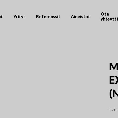
Ota
ot
Yritys
Referenssit
Aineistot
yhteytt
M
E
(
Tuotet