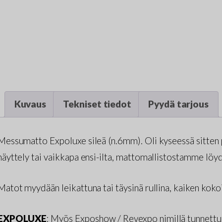
Kuvaus
Tekniset tiedot
Pyydä tarjous
Messumatto Expoluxe sileä (n.6mm). Oli kyseessä sitten p
näyttely tai vaikkapa ensi-ilta, mattomallistostamme löy
Matot myydään leikattuna tai täysinä rullina, kaiken koko
EXPOLUXE
: Myös Exposhow / Revexpo nimillä tunnett