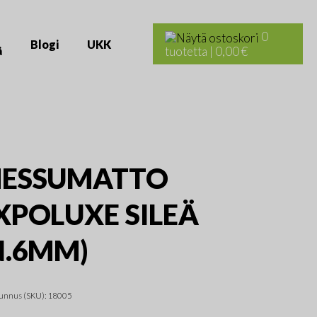
Haku:
0
Blogi
UKK
ä
tuotetta
|
0,00 €
ESSUMATTO
XPOLUXE SILEÄ
N.6MM)
unnus (SKU):
18005