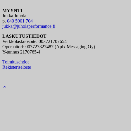
MYYNTI
Jukka Juhola
p.
040 5901 704
jukka@juholaperformance.fi
LASKUTUSTIEDOT
Verkkolaskuosoite: 003721707654
Operaattori: 003723327487 (Apix Messaging Oy)
Y-tunnus 2170765-4
Toimitusehdot
Rekisteriseloste
Back
to
top