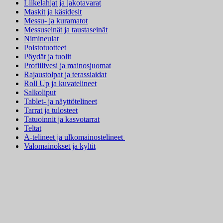
Liikelahjat ja jakotavarat
Maskit ja käsidesit
Messu- ja kuramatot
Messuseinät ja taustaseinät
Nimineulat
Poistotuotteet
Pöydät ja tuolit
Profiilivesi ja mainosjuomat
Rajaustolpat ja terassiaidat
Roll Up ja kuvatelineet
Salkoliput
Tablet- ja näyttötelineet
Tarrat ja tulosteet
Tatuoinnit ja kasvotarrat
Teltat
A-telineet ja ulkomainostelineet
Valomainokset ja kyltit