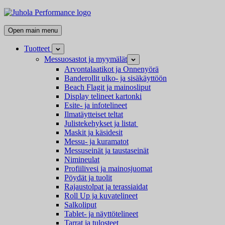
Skip
Juhola
to
Performance
Kaikki
content
Open main menu
messutuotteet
ja
Tuotteet
Open
mainostarvikkeet
child
Messuosastot ja myymälät
Open
menu
child
Arvontalaatikot ja Onnenyörä
menu
Banderollit ulko- ja sisäkäyttöön
Beach Flagit ja mainosliput
Display telineet kartonki
Esite- ja infotelineet
Ilmatäytteiset teltat
Julistekehykset ja listat
Maskit ja käsidesit
Messu- ja kuramatot
Messuseinät ja taustaseinät
Nimineulat
Profiilivesi ja mainosjuomat
Pöydät ja tuolit
Rajaustolpat ja terassiaidat
Roll Up ja kuvatelineet
Salkoliput
Tablet- ja näyttötelineet
Tarrat ja tulosteet