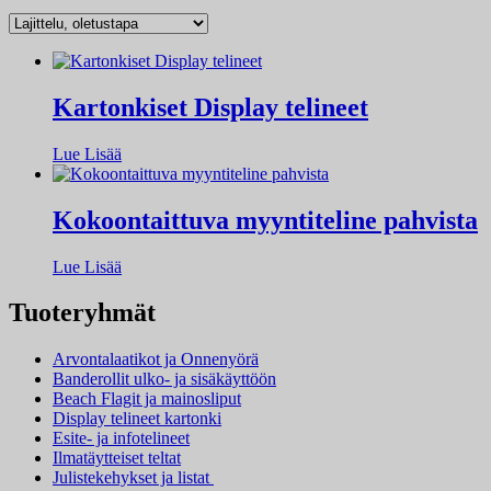
Kartonkiset Display telineet
Lue Lisää
Kokoontaittuva myyntiteline pahvista
Lue Lisää
Tuoteryhmät
Arvontalaatikot ja Onnenyörä
Banderollit ulko- ja sisäkäyttöön
Beach Flagit ja mainosliput
Display telineet kartonki
Esite- ja infotelineet
Ilmatäytteiset teltat
Julistekehykset ja listat