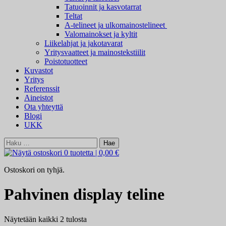
Tatuoinnit ja kasvotarrat
Teltat
A-telineet ja ulkomainostelineet
Valomainokset ja kyltit
Liikelahjat ja jakotavarat
Yritysvaatteet ja mainostekstiilit
Poistotuotteet
Kuvastot
Yritys
Referenssit
Aineistot
Ota yhteyttä
Blogi
UKK
Haku:
0 tuotetta
|
0,00 €
Ostoskori on tyhjä.
Pahvinen display teline
Näytetään kaikki 2 tulosta