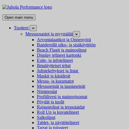
Skip
Juhola
to
Performance
Kaikki
content
Open main menu
messutuotteet
ja
Tuotteet
Open
mainostarvikkeet
child
Messuosastot ja myymälät
Open
menu
child
Arvontalaatikot ja Onnenyörä
menu
Banderollit ulko- ja sisäkäyttöön
Beach Flagit ja mainosliput
Display telineet kartonki
Esite- ja infotelineet
Ilmatäytteiset teltat
Julistekehykset ja listat
Maskit ja käsidesit
Messu- ja kuramatot
Messuseinät ja taustaseinät
Nimineulat
Profiilivesi ja mainosjuomat
Pöydät ja tuolit
Rajaustolpat ja terassiaidat
Roll Up ja kuvatelineet
Salkoliput
Tablet- ja näyttötelineet
Tarrat ja tulosteet