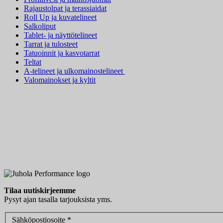
Rajaustolpat ja terassiaidat
Roll Up ja kuvatelineet
Salkoliput
Tablet- ja näyttötelineet
Tarrat ja tulosteet
Tatuoinnit ja kasvotarrat
Teltat
A-telineet ja ulkomainostelineet
Valomainokset ja kyltit
Tilaa uutiskirjeemme
Pysyt ajan tasalla tarjouksista yms.
Sähköpostiosoite *