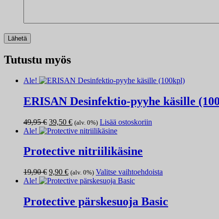
Tutustu myös
Ale!
ERISAN Desinfektio-pyyhe käsille (100
Alkuperäinen
Nykyinen
49,95
€
39,50
€
Lisää ostoskoriin
(alv. 0%)
hinta
hinta
Ale!
oli:
on:
49,95 €.
39,50 €.
Protective nitriilikäsine
Alkuperäinen
Nykyinen
Tällä
19,90
€
9,90
€
Valitse vaihtoehdoista
(alv. 0%)
hinta
hinta
tuotteella
Ale!
oli:
on:
on
19,90 €.
9,90 €.
useampi
Protective pärskesuoja Basic
muunnelma.
Voit