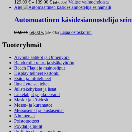
Hintaluokka:
Tällä
129,00
€
–
139,00
€
Valitse vaihtoehdoista
(alv. 0%)
tehdä
129,00 €
tuotteella
Ale!
valinnat
-
on
tuotteen
139,00 €
useampi
Automaattinen käsidesiannostelija sei
sivulla.
muunnelma.
Voit
Alkuperäinen
Nykyinen
99,00
€
69,00
€
Lisää ostoskoriin
(alv. 0%)
tehdä
hinta
hinta
valinnat
oli:
on:
Tuoteryhmät
tuotteen
99,00 €.
69,00 €.
sivulla.
Arvontalaatikot ja Onnenyörä
Banderollit ulko- ja sisäkäyttöön
Beach Flagit ja mainosliput
Display telineet kartonki
Esite- ja infotelineet
Ilmatäytteiset teltat
Julistekehykset ja listat
Liikelahjat ja jakotavarat
Maskit ja käsidesit
Messu- ja kuramatot
Messuseinät ja taustaseinät
Nimineulat
Poistotuotteet
Pöydät ja tuolit
Profiilivesi ja mainosjuomat