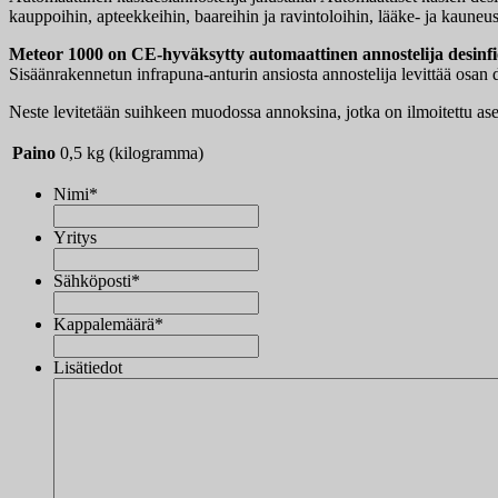
kauppoihin, apteekkeihin, baareihin ja ravintoloihin, lääke- ja kauneus
Meteor 1000 on CE-hyväksytty automaattinen annostelija desinfio
Sisäänrakennetun infrapuna-anturin ansiosta annostelija levittää osan d
Neste levitetään suihkeen muodossa annoksina, jotka on ilmoitettu asetu
Paino
0,5 kg (kilogramma)
Nimi
*
Yritys
Sähköposti
*
Kappalemäärä
*
Lisätiedot