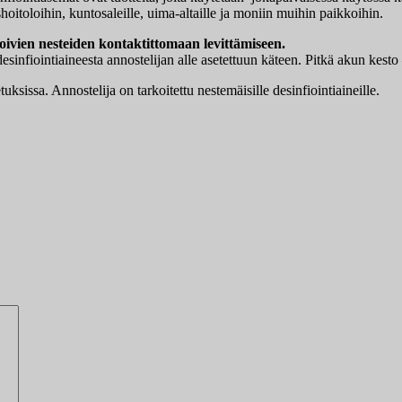
hoitoloihin, kuntosaleille, uima-altaille ja moniin muihin paikkoihin.
ivien nesteiden kontaktittomaan levittämiseen.
esinfiointiaineesta annostelijan alle asetettuun käteen. Pitkä akun kesto
ksissa. Annostelija on tarkoitettu nestemäisille desinfiointiaineille.