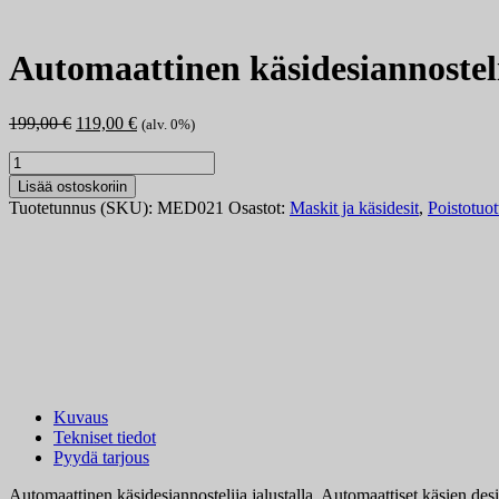
Automaattinen käsidesiannosteli
Alkuperäinen
Nykyinen
199,00
€
119,00
€
(alv. 0%)
hinta
hinta
Automaattinen
oli:
on:
käsidesiannostelija
199,00 €.
119,00 €.
Lisää ostoskoriin
jalustalla
Tuotetunnus (SKU):
MED021
Osastot:
Maskit ja käsidesit
,
Poistotuot
määrä
Kuvaus
Tekniset tiedot
Pyydä tarjous
Automaattinen käsidesiannostelija jalustalla. Automaattiset käsien desin