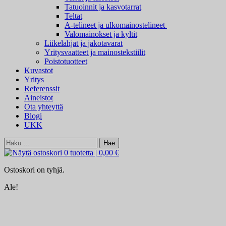
Tatuoinnit ja kasvotarrat
Teltat
A-telineet ja ulkomainostelineet
Valomainokset ja kyltit
Liikelahjat ja jakotavarat
Yritysvaatteet ja mainostekstiilit
Poistotuotteet
Kuvastot
Yritys
Referenssit
Aineistot
Ota yhteyttä
Blogi
UKK
Haku:
0 tuotetta
|
0,00 €
Ostoskori on tyhjä.
Ale!