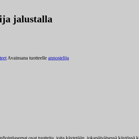
ja jalustalla
teet
Avainsana tuotteelle
annostelija
fiointiasemat ovat tuotteita, joita käytetään jokapäiväisessä käytössä kaik