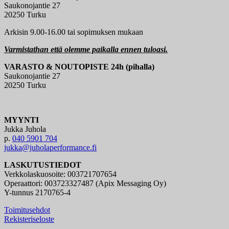
Saukonojantie 27
20250 Turku
Arkisin 9.00-16.00 tai sopimuksen mukaan
Varmistathan että olemme paikalla ennen tuloasi.
VARASTO & NOUTOPISTE 24h (pihalla)
Saukonojantie 27
20250 Turku
MYYNTI
Jukka Juhola
p.
040 5901 704
jukka@juholaperformance.fi
LASKUTUSTIEDOT
Verkkolaskuosoite: 003721707654
Operaattori: 003723327487 (Apix Messaging Oy)
Y-tunnus 2170765-4
Toimitusehdot
Rekisteriseloste