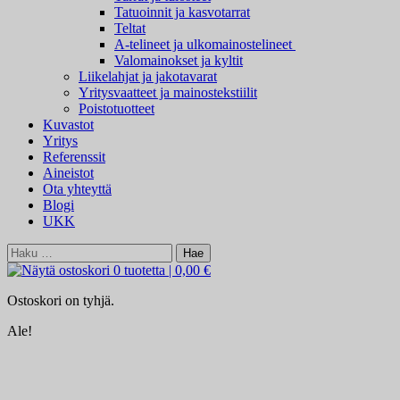
Tatuoinnit ja kasvotarrat
Teltat
A-telineet ja ulkomainostelineet
Valomainokset ja kyltit
Liikelahjat ja jakotavarat
Yritysvaatteet ja mainostekstiilit
Poistotuotteet
Kuvastot
Yritys
Referenssit
Aineistot
Ota yhteyttä
Blogi
UKK
Haku:
0 tuotetta
|
0,00 €
Ostoskori on tyhjä.
Ale!