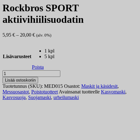
Rockbros SPORT
aktiivihiilisuodatin
Hintaluokka:
5,95
€
–
20,00
€
(alv. 0%)
5,95 €
-
1 kpl
20,00 €
Lisävarusteet
5 kpl
Poista
Rockbros
SPORT
Lisää ostoskoriin
aktiivihiilisuodatin
Tuotetunnus (SKU):
MED015
Osastot:
Maskit ja käsidesit
,
määrä
Messuosastot
,
Poistotuotteet
Avainsanat tuotteelle
Kasvomaski
,
Kasvosuoja
,
Suojamaski
,
urheilumaski