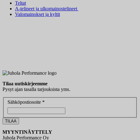
Teltat
A-telineet ja ulkomainostelineet
Valomainokset ja kyltit
Tilaa uutiskirjeemme
Pysyt ajan tasalla tarjouksista yms.
Sähköpostiosoite *
MYYNTINÄYTTELY
Juhola Performance Oy