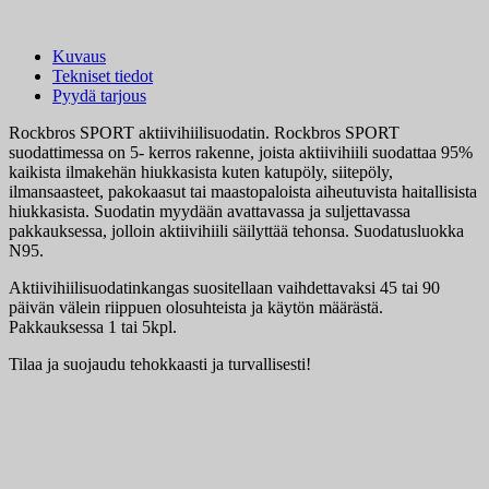
Kuvaus
Tekniset tiedot
Pyydä tarjous
Rockbros SPORT aktiivihiilisuodatin. Rockbros SPORT
suodattimessa on 5- kerros rakenne, joista aktiivihiili suodattaa 95%
kaikista ilmakehän hiukkasista kuten katupöly, siitepöly,
ilmansaasteet, pakokaasut tai maastopaloista aiheutuvista haitallisista
hiukkasista. Suodatin myydään avattavassa ja suljettavassa
pakkauksessa, jolloin aktiivihiili säilyttää tehonsa. Suodatusluokka
N95.
Aktiivihiilisuodatinkangas suositellaan vaihdettavaksi 45 tai 90
päivän välein riippuen olosuhteista ja käytön määrästä.
Pakkauksessa 1 tai 5kpl.
Tilaa ja suojaudu tehokkaasti ja turvallisesti!