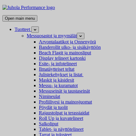
Skip
Juhola
to
Performance
Kaikki
content
Open main menu
messutuotteet
ja
Tuotteet
Open
mainostarvikkeet
child
Messuosastot ja myymälät
Open
menu
child
Arvontalaatikot ja Onnenyörä
menu
Banderollit ulko- ja sisäkäyttöön
Beach Flagit ja mainosliput
Display telineet kartonki
Esite- ja infotelineet
Ilmatäytteiset teltat
Julistekehykset ja listat
Maskit ja käsidesit
Messu- ja kuramatot
Messuseinät ja taustaseinät
Nimineulat
Profiilivesi ja mainosjuomat
Pöydät ja tuolit
Rajaustolpat ja terassiaidat
Roll Up ja kuvatelineet
Salkoliput
Tablet- ja näyttötelineet
Tarrat ja tulosteet