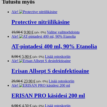
Tutustu myös
Ale!
Protective nitriilikäsine
Alkuperäinen
Nykyinen
Tällä
19,90
€
9,90
€
Valitse vaihtoehdoista
(alv. 0%)
hinta
hinta
tuotteella
Ale!
oli:
on:
on
19,90 €.
9,90 €.
useampi
AT-pintadesi 400 ml, 90% Etanolia
muunnelma.
Voit
Alkuperäinen
Nykyinen
8,90
€
5,90
€
Lisää ostoskoriin
(alv. 0%)
tehdä
hinta
hinta
Ale!
valinnat
oli:
on:
tuotteen
8,90 €.
5,90 €.
Erisan Allsept S desinfektioaine
sivulla.
Alkuperäinen
Nykyinen
29,90
€
23,90
€
Lisää ostoskoriin
(alv. 0%)
hinta
hinta
Ale!
oli:
on:
29,90 €.
23,90 €.
ERISAN PRO käsidesi 200 ml
Alkuperäinen
Nykyinen
6,90
€
4,50
€
Lisää ostoskoriin
(alv. 0%)