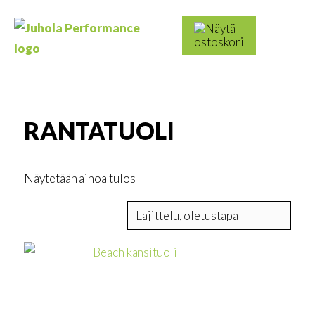
Skip
to
Haku:
content
Juhola
Kaikki
Performance
messutuotteet
ja
mainostarvikkeet
RANTATUOLI
Näytetään ainoa tulos