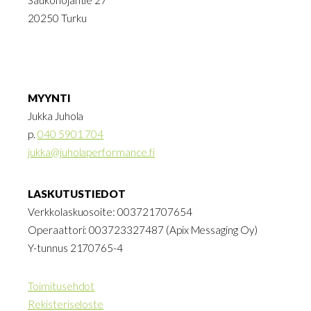
20250 Turku
MYYNTI
Jukka Juhola
p.
040 5901 704
jukka@juholaperformance.fi
LASKUTUSTIEDOT
Verkkolaskuosoite: 003721707654
Operaattori: 003723327487 (Apix Messaging Oy)
Y-tunnus 2170765-4
Toimitusehdot
Rekisteriseloste