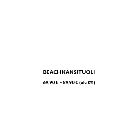
BEACH KANSITUOLI
Hintaluokka:
69,90
€
–
89,90
€
(alv. 0%)
69,90 €
Tällä
-
tuotteella
89,90 €
on
useampi
muunnelma.
Voit