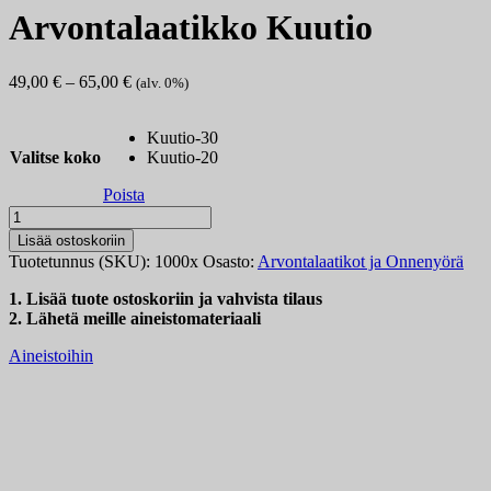
Arvontalaatikko Kuutio
Hintaluokka:
49,00
€
–
65,00
€
(alv. 0%)
49,00 €
-
Kuutio-30
65,00 €
Valitse koko
Kuutio-20
Poista
Arvontalaatikko
Kuutio
Lisää ostoskoriin
määrä
Tuotetunnus (SKU):
1000x
Osasto:
Arvontalaatikot ja Onnenyörä
1. Lisää tuote ostoskoriin ja vahvista tilaus
2. Lähetä meille aineistomateriaali
Aineistoihin