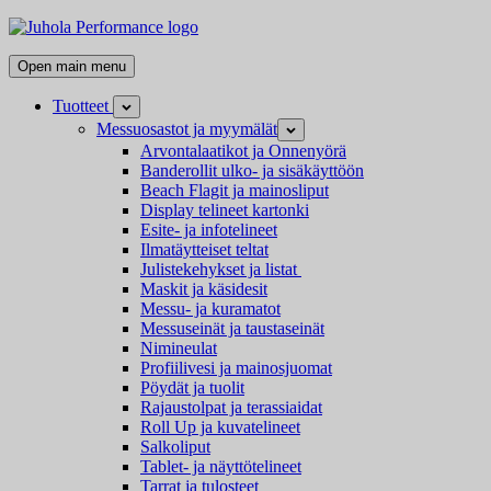
Skip
Juhola
to
Performance
Kaikki
content
Open main menu
messutuotteet
ja
Tuotteet
Open
mainostarvikkeet
child
Messuosastot ja myymälät
Open
menu
child
Arvontalaatikot ja Onnenyörä
menu
Banderollit ulko- ja sisäkäyttöön
Beach Flagit ja mainosliput
Display telineet kartonki
Esite- ja infotelineet
Ilmatäytteiset teltat
Julistekehykset ja listat
Maskit ja käsidesit
Messu- ja kuramatot
Messuseinät ja taustaseinät
Nimineulat
Profiilivesi ja mainosjuomat
Pöydät ja tuolit
Rajaustolpat ja terassiaidat
Roll Up ja kuvatelineet
Salkoliput
Tablet- ja näyttötelineet
Tarrat ja tulosteet