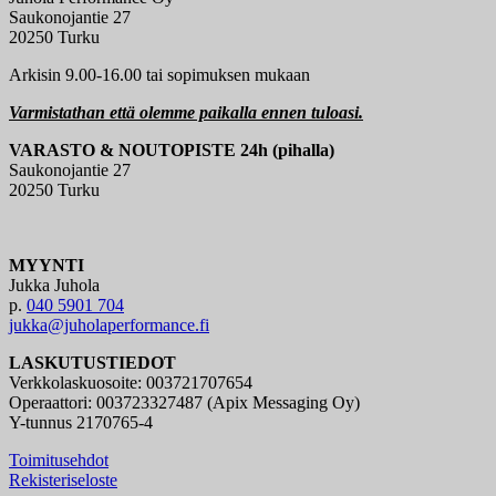
Saukonojantie 27
20250 Turku
Arkisin 9.00-16.00 tai sopimuksen mukaan
Varmistathan että olemme paikalla ennen tuloasi.
VARASTO & NOUTOPISTE 24h (pihalla)
Saukonojantie 27
20250 Turku
MYYNTI
Jukka Juhola
p.
040 5901 704
jukka@juholaperformance.fi
LASKUTUSTIEDOT
Verkkolaskuosoite: 003721707654
Operaattori: 003723327487 (Apix Messaging Oy)
Y-tunnus 2170765-4
Toimitusehdot
Rekisteriseloste