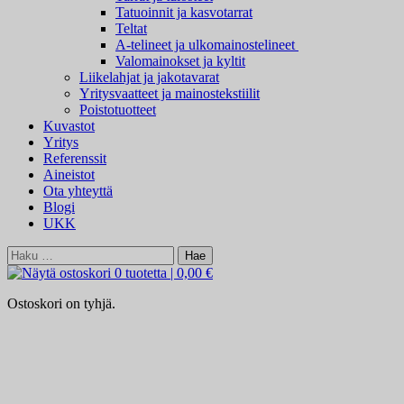
Tatuoinnit ja kasvotarrat
Teltat
A-telineet ja ulkomainostelineet
Valomainokset ja kyltit
Liikelahjat ja jakotavarat
Yritysvaatteet ja mainostekstiilit
Poistotuotteet
Kuvastot
Yritys
Referenssit
Aineistot
Ota yhteyttä
Blogi
UKK
Haku:
0 tuotetta
|
0,00 €
Ostoskori on tyhjä.