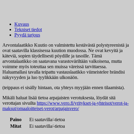
Kuvaus
Tekniset tiedot
Pyydä tarjous
Arvontalaatikko Kuutio on valmistettu kestävästä polystyreenistä ja
ovat saatavilla klassisessa kuution muodossa. Ne ovat kevyitä ja
käteviä, sopien täydellisesti pöydille ja tasoille. Tämä
arvontalaatikko on saatavana varastoväriltään valkoisena, mutta
voimme myös toteuttaa sen muissa väreissä tarvittaessa.
Haluamallasi tavalla teipattu vastauslaatikko viimeistelee brändisi
näkyvyyden ja luo tyylikkään ulkonäön.
(teippaus ei sisälly hintaan, ota yhteys myyjään ennen tilaamista).
Mikäli haluat lisää tietoa arpajaisten verotuksesta, löydät sitä
verottajan sivuilta
https://www.vero.fi/yritykset-ja-yhteisot/verot-ja-
maksut/omaaloitteiset-verot/arpajaisvero/
Paino
Ei saatavilla/-tietoa
Mitat
Ei saatavilla/-tietoa