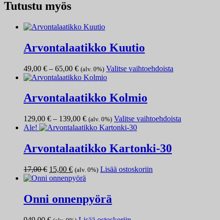
Tutustu myös
Arvontalaatikko Kuutio
Hintaluokka:
Tällä
49,00
€
–
65,00
€
Valitse vaihtoehdoista
(alv. 0%)
49,00 €
tuotteella
-
on
65,00 €
useampi
Arvontalaatikko Kolmio
muunnelma.
Voit
Hintaluokka:
Tällä
129,00
€
–
139,00
€
Valitse vaihtoehdoista
(alv. 0%)
tehdä
129,00 €
tuotteella
Ale!
valinnat
-
on
tuotteen
139,00 €
useampi
Arvontalaatikko Kartonki-30
sivulla.
muunnelma.
Voit
Alkuperäinen
Nykyinen
17,00
€
15,00
€
Lisää ostoskoriin
(alv. 0%)
tehdä
hinta
hinta
valinnat
oli:
on:
tuotteen
17,00 €.
15,00 €.
Onni onnenpyörä
sivulla.
949,00
€
Lisää ostoskoriin