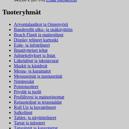
(alv. 0%)
Tuoteryhmät
Arvontalaatikot ja Onnenyörä
Banderollit ulko- ja sisäkäyttöön
Beach Flagit ja mainosliput
Display telineet kartonki
Esite- ja infotelineet
Ilmatäytteiset teltat
Julistekehykset ja listat
Liikelahjat ja jakotavarat
Maskit ja käsidesit
Messu- ja kuramatot
Messuseinät ja taustaseinät
Nimineulat
Poistotuotteet
Pöydät ja tuolit
Profiilivesi ja mainosjuomat
Rajaustolpat ja terassiaidat
Roll Up ja kuvatelineet
Salkoliput
Tablet- ja näyttötelineet
Tarrat ja tulosteet
Tatuoinnit ja kasvotarrat