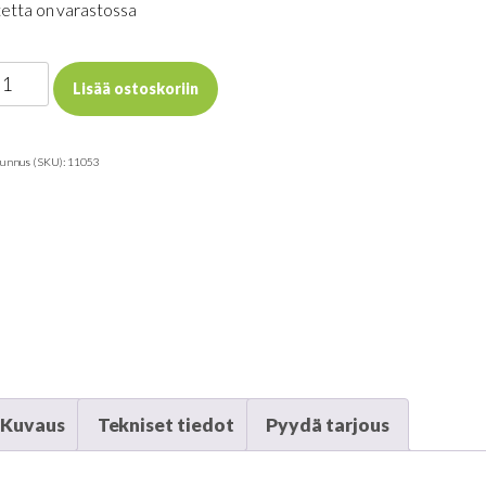
etta on varastossa
ymar
Lisää ostoskoriin
nä/pöytäesiteteline
3
tunnus (SKU):
11053
ärä
Kuvaus
Tekniset tiedot
Pyydä tarjous