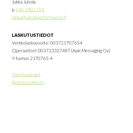
Jukka Juhola
p.
040 5901 704
jukka@juholaperformance.fi
LASKUTUSTIEDOT
Verkkolaskuosoite: 003721707654
Operaattori: 003723327487 (Apix Messaging Oy)
Y-tunnus 2170765-4
Toimitusehdot
Rekisteriseloste