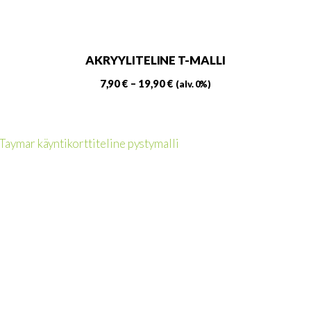
AKRYYLITELINE T-MALLI
Hintaluokka:
7,90
€
–
19,90
€
(alv. 0%)
7,90 €
Tällä
-
tuotteella
19,90 €
on
useampi
muunnelma.
Voit
tehdä
valinnat
tuotteen
sivulla.