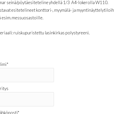
mar seinä/pöytäesiteteline yhdellä 1/3 A4-lokerolla W110.
tavat esitetelineet konttori-, myymälä- ja myyntinäyttelytiloih
 esim. messuosastoille.
riaali: ruiskupuristettu lasinkirkas polystyreeni.
imi
*
ritys
ähköposti
*