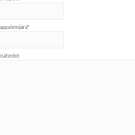
appalemäärä
*
isätiedot