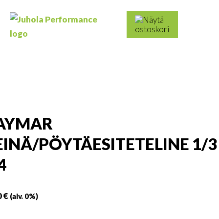
Skip
to
Haku:
content
Juhola
Kaikki
Performance
messutuotteet
ja
mainostarvikkeet
AYMAR
EINÄ/PÖYTÄESITETELINE 1/3
4
0
€
(alv. 0%)