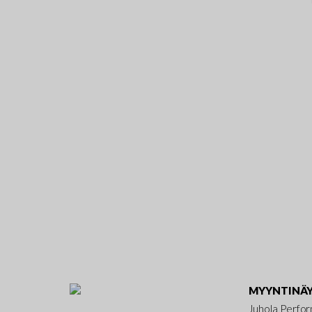
MYYNTINÄY
Juhola Perfo