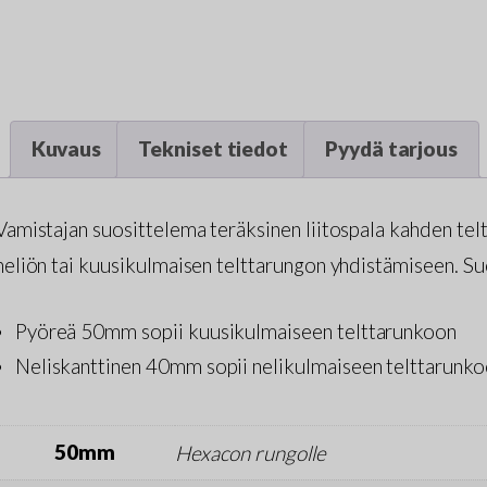
Kuvaus
Tekniset tiedot
Pyydä tarjous
Vamistajan suosittelema teräksinen liitospala kahden te
neliön tai kuusikulmaisen telttarungon yhdistämiseen. Suos
Pyöreä 50mm sopii kuusikulmaiseen telttarunkoon
Neliskanttinen 40mm sopii nelikulmaiseen telttarunk
50mm
Hexacon rungolle