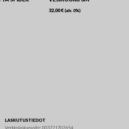
32,00
€
(alv. 0%)
LASKUTUSTIEDOT
Verkkolaskuosoite: 003721707654