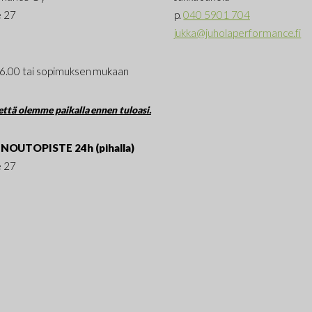
e 27
p.
040 5901 704
jukka@juholaperformance.fi
16.00 tai sopimuksen mukaan
ttä olemme paikalla ennen tuloasi.
NOUTOPISTE 24h (pihalla)
e 27