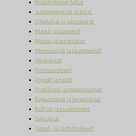
Ilmatäytteiset teltat
Julistekehykset ja listat
Liikelahjat ja jakotavarat
Maskit ja käsidesit
Messu- ja kuramatot
Messuseinät ja taustaseinät
Nimineulat
Poistotuotteet
Pöydät ja tuolit
Profiilivesi ja mainosjuomat
Rajaustolpat ja terassiaidat
Roll Up ja kuvatelineet
Salkoliput
Tablet- ja näyttötelineet