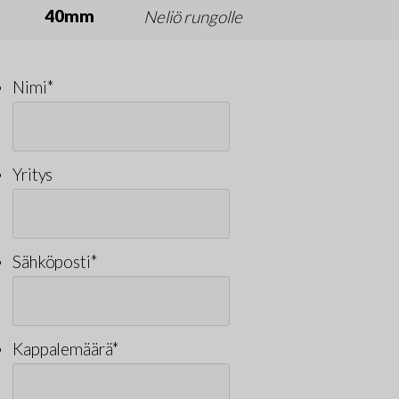
40mm
Neliö rungolle
Nimi
*
Yritys
Sähköposti
*
Kappalemäärä
*