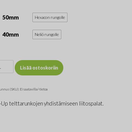
50mm
Hexacon rungolle
40mm
Neliö rungolle
ttarungon
Lisää ostoskoriin
ospalat
unnus (SKU):
Ei saatavilla/-tietoa
Up telttarunkojen yhdistämiseen liitospalat.
mm
rä