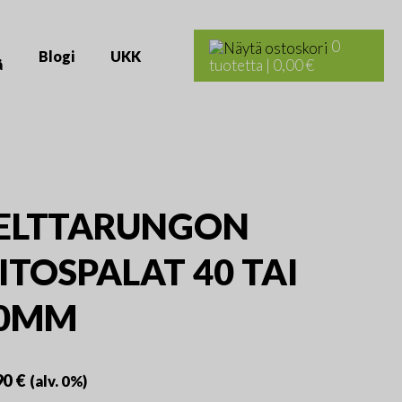
Haku:
0
Blogi
UKK
ä
tuotetta
|
0,00 €
ELTTARUNGON
IITOSPALAT 40 TAI
0MM
90
€
(alv. 0%)