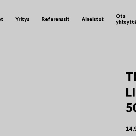
Ota
ot
Yritys
Referenssit
Aineistot
yhteytt
T
L
5
14,