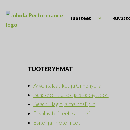
Skip
to
content
Tuotteet
Kuvast
Open
Juhola
child
Kaikki
Performance
menu
messutuotteet
ja
mainostarvikkeet
TUOTERYHMÄT
Arvontalaatikot ja Onnenyörä
Banderollit ulko- ja sisäkäyttöön
Beach Flagit ja mainosliput
Display telineet kartonki
Esite- ja infotelineet