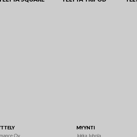
TTELY
MYYNTI
rmance Oy
Jukka Juhola