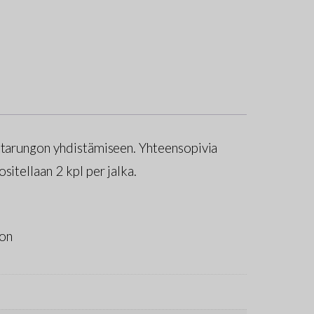
lttarungon yhdistämiseen. Yhteensopivia
itellaan 2 kpl per jalka.
oon