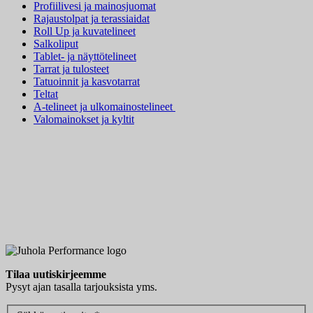
Profiilivesi ja mainosjuomat
Rajaustolpat ja terassiaidat
Roll Up ja kuvatelineet
Salkoliput
Tablet- ja näyttötelineet
Tarrat ja tulosteet
Tatuoinnit ja kasvotarrat
Teltat
A-telineet ja ulkomainostelineet
Valomainokset ja kyltit
Tilaa uutiskirjeemme
Pysyt ajan tasalla tarjouksista yms.