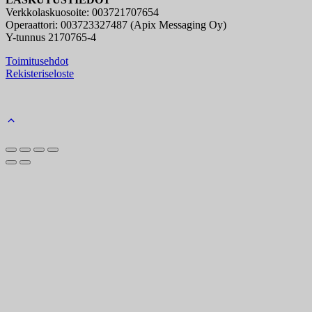
Verkkolaskuosoite: 003721707654
Operaattori: 003723327487 (Apix Messaging Oy)
Y-tunnus 2170765-4
Toimitusehdot
Rekisteriseloste
Back
to
top