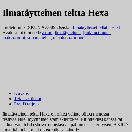
Ilmatäytteinen teltta Hexa
Tuotetunnus (SKU):
AX009
Osastot:
Ilmatäytteiset teltat
,
Teltat
Avainsanat tuotteelle
axion
,
ilmatäytteinen
,
joukkuetunneli
,
mainostuubi
,
square
,
teltta
,
telttakatos
,
tunneli
Kuvaus
Tekniset tiedot
Pyydä tarjous
Ilmatäytteinen teltta Hexa on oikea valinta olitpa menossa
festivaaleille, myynninedistämiskierrokselle tuotteidesi kanssa tai
haluat vain tehdä showroomistasi / tapahtumastasi erityisen, AXION
ilmatiiviit teltat ovat oikea ratkaisu sinulle.