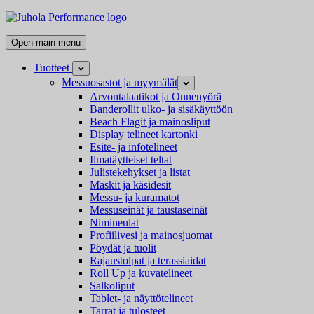
Skip
Juhola
to
Performance
Kaikki
content
Open main menu
messutuotteet
ja
Tuotteet
Open
mainostarvikkeet
child
Messuosastot ja myymälät
Open
menu
child
Arvontalaatikot ja Onnenyörä
menu
Banderollit ulko- ja sisäkäyttöön
Beach Flagit ja mainosliput
Display telineet kartonki
Esite- ja infotelineet
Ilmatäytteiset teltat
Julistekehykset ja listat
Maskit ja käsidesit
Messu- ja kuramatot
Messuseinät ja taustaseinät
Nimineulat
Profiilivesi ja mainosjuomat
Pöydät ja tuolit
Rajaustolpat ja terassiaidat
Roll Up ja kuvatelineet
Salkoliput
Tablet- ja näyttötelineet
Tarrat ja tulosteet