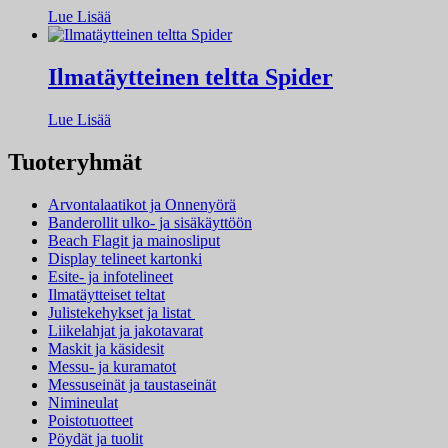
Lue Lisää
Ilmatäytteinen teltta Spider
Lue Lisää
Tuoteryhmät
Arvontalaatikot ja Onnenyörä
Banderollit ulko- ja sisäkäyttöön
Beach Flagit ja mainosliput
Display telineet kartonki
Esite- ja infotelineet
Ilmatäytteiset teltat
Julistekehykset ja listat
Liikelahjat ja jakotavarat
Maskit ja käsidesit
Messu- ja kuramatot
Messuseinät ja taustaseinät
Nimineulat
Poistotuotteet
Pöydät ja tuolit