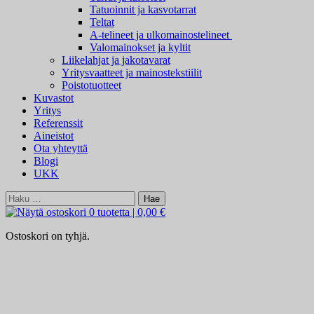
Tatuoinnit ja kasvotarrat
Teltat
A-telineet ja ulkomainostelineet
Valomainokset ja kyltit
Liikelahjat ja jakotavarat
Yritysvaatteet ja mainostekstiilit
Poistotuotteet
Kuvastot
Yritys
Referenssit
Aineistot
Ota yhteyttä
Blogi
UKK
Haku:
0 tuotetta
|
0,00 €
Ostoskori on tyhjä.