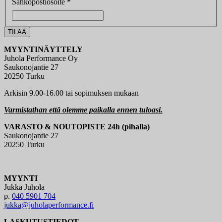
Sähköpostiosoite *
MYYNTINÄYTTELY
Juhola Performance Oy
Saukonojantie 27
20250 Turku
Arkisin 9.00-16.00 tai sopimuksen mukaan
Varmistathan että olemme paikalla ennen tuloasi.
VARASTO & NOUTOPISTE 24h (pihalla)
Saukonojantie 27
20250 Turku
MYYNTI
Jukka Juhola
p.
040 5901 704
jukka@juholaperformance.fi
LASKUTUSTIEDOT