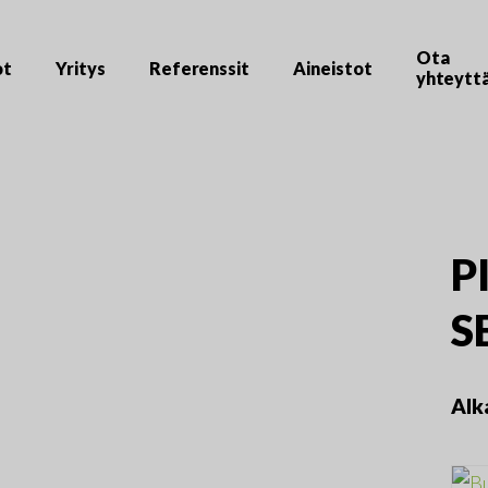
Ota
ot
Yritys
Referenssit
Aineistot
yhteytt
P
S
Alk