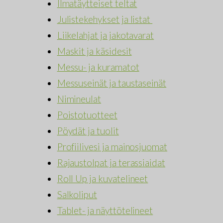
Ilmatäytteiset teltat
Julistekehykset ja listat
Liikelahjat ja jakotavarat
Maskit ja käsidesit
Messu- ja kuramatot
Messuseinät ja taustaseinät
Nimineulat
Poistotuotteet
Pöydät ja tuolit
Profiilivesi ja mainosjuomat
Rajaustolpat ja terassiaidat
Roll Up ja kuvatelineet
Salkoliput
Tablet- ja näyttötelineet