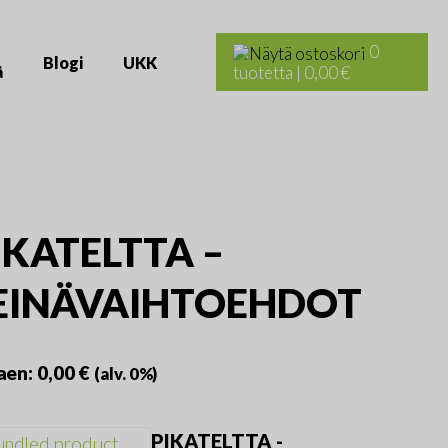
Haku:
0
Blogi
UKK
ä
tuotetta
|
0,00 €
IKATELTTA –
EINÄVAIHTOEHDOT
aen:
0,00
€
(alv. 0%)
PIKATELTTA -