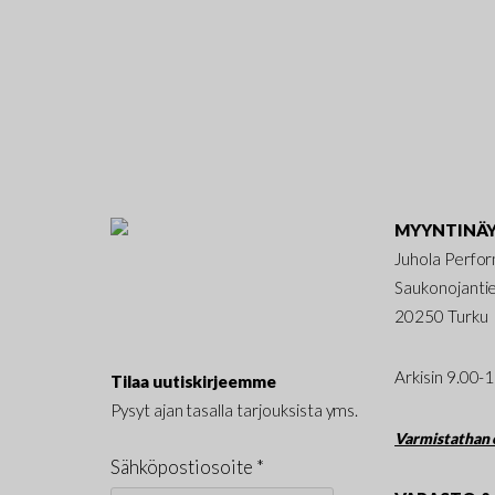
MYYNTINÄY
Juhola Perfo
Saukonojanti
20250 Turku
Arkisin 9.00-
Tilaa uutiskirjeemme
Pysyt ajan tasalla tarjouksista yms.
Varmistathan e
Sähköpostiosoite *