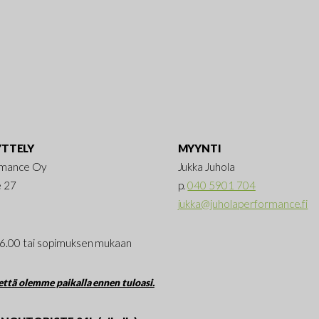
TTELY
MYYNTI
rmance Oy
Jukka Juhola
e 27
p.
040 5901 704
jukka@juholaperformance.fi
16.00 tai sopimuksen mukaan
ttä olemme paikalla ennen tuloasi.