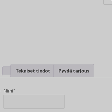
-
sei
mää
Tekniset tiedot
Pyydä tarjous
Nimi
*