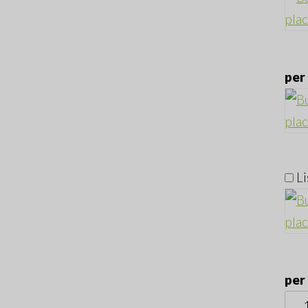
per
Li
per
Pik