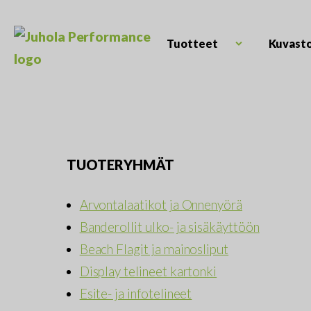
Skip
to
content
Tuotteet
Kuvast
Open
Juhola
child
Kaikki
Performance
menu
messutuotteet
ja
mainostarvikkeet
TUOTERYHMÄT
Arvontalaatikot ja Onnenyörä
Banderollit ulko- ja sisäkäyttöön
Beach Flagit ja mainosliput
Display telineet kartonki
Esite- ja infotelineet