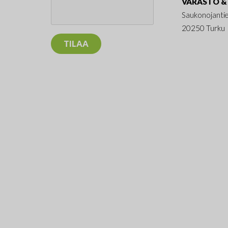
VARASTO & 
Saukonojanti
20250 Turku