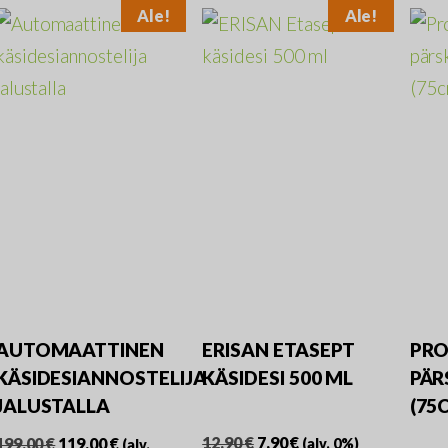
Ale!
Ale!
AUTOMAATTINEN
ERISAN ETASEPT
PRO
KÄSIDESIANNOSTELIJA
KÄSIDESI 500 ML
PÄR
JALUSTALLA
(75
Alkuperäinen
Nykyinen
Alkuperäinen
Nykyinen
12,90
€
7,90
€
199,00
€
119,00
€
(alv. 0%)
(alv.