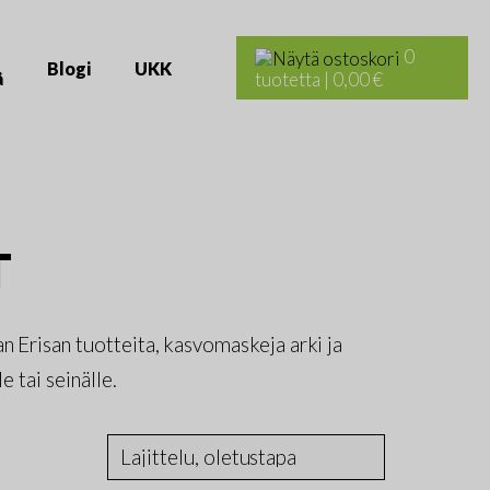
Haku:
0
Blogi
UKK
ä
tuotetta
|
0,00 €
T
n Erisan tuotteita, kasvomaskeja arki ja
e tai seinälle.