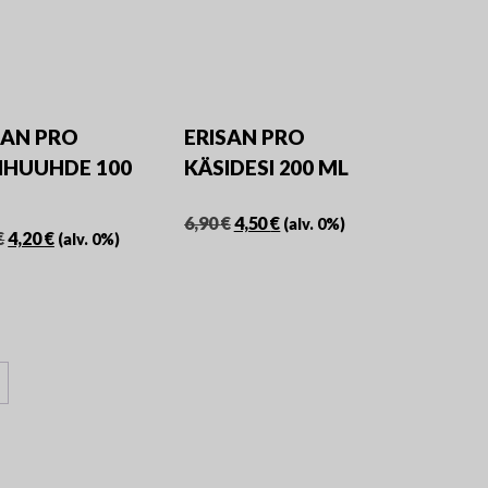
la.
sivulla.
SAN PRO
ERISAN PRO
IHUUHDE 100
KÄSIDESI 200 ML
Alkuperäinen
Nykyinen
6,90
€
4,50
€
(alv. 0%)
Alkuperäinen
Nykyinen
€
4,20
€
(alv. 0%)
hinta
hinta
hinta
hinta
oli:
on:
oli:
on:
6,90 €.
4,50 €.
5,90 €.
4,20 €.