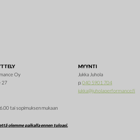
valinnat
tuotteen
sivulla.
TTELY
MYYNTI
rmance Oy
Jukka Juhola
e 27
p.
040 5901 704
jukka@juholaperformance.fi
16.00 tai sopimuksen mukaan
ttä olemme paikalla ennen tuloasi.