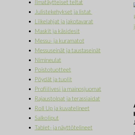
Ilmatäytteiset teltat
Julistekehykset ja listat
Liikelahjat ja jakotavarat
Maskit ja käsidesit
Messu- ja kuramatot
Messuseinät ja taustaseinät
Nimineulat
Poistotuotteet
Pöydät ja tuolit
Profiilivesi ja mainosjuomat
Rajaustolpat ja terassiaidat
Roll Up ja kuvatelineet
Salkoliput
Tablet- ja näyttötelineet