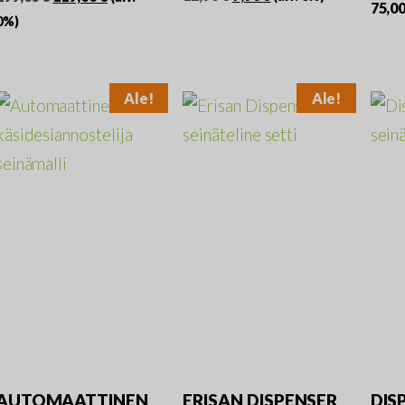
75,0
hinta
hinta
hinta
hinta
0%)
oli:
on:
oli:
on:
12,90 €.
7,90 €.
199,00 €.
119,00 €.
Ale!
Ale!
AUTOMAATTINEN
ERISAN DISPENSER
DIS