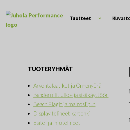
Skip
to
content
Tuotteet
Kuvast
Open
Juhola
child
Kaikki
Performance
menu
messutuotteet
ja
mainostarvikkeet
TUOTERYHMÄT
Arvontalaatikot ja Onnenyörä
Banderollit ulko- ja sisäkäyttöön
Beach Flagit ja mainosliput
Display telineet kartonki
Esite- ja infotelineet