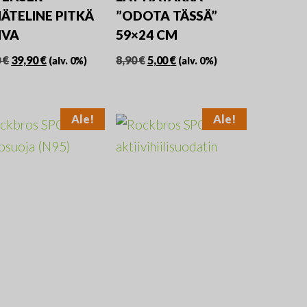
NÄTELINE PITKÄ
”ODOTA TÄSSÄ”
HVA
59×24 CM
Alkuperäinen
Nykyinen
Alkuperäinen
Nykyinen
0
€
39,90
€
8,90
€
5,00
€
(alv. 0%)
(alv. 0%)
hinta
hinta
hinta
hinta
oli:
on:
oli:
on:
49,90 €.
39,90 €.
8,90 €.
5,00 €.
Ale!
Ale!