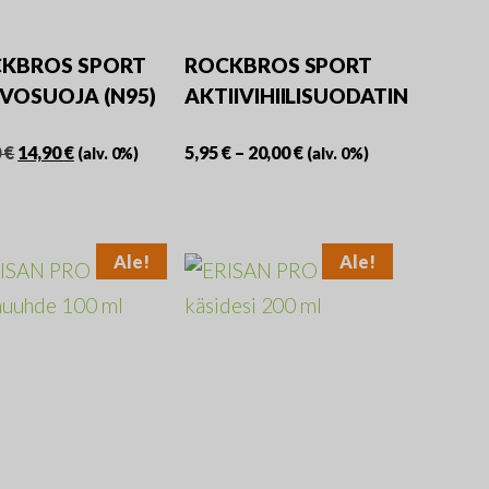
KBROS SPORT
ROCKBROS SPORT
VOSUOJA (N95)
AKTIIVIHIILISUODATIN
Alkuperäinen
Nykyinen
Hintaluokka:
0
€
14,90
€
5,95
€
–
20,00
€
(alv. 0%)
(alv. 0%)
hinta
hinta
5,95 €
Tällä
oli:
on:
-
teella
tuotteella
29,90 €.
14,90 €.
20,00 €
on
Ale!
Ale!
mpi
useampi
nelma.
muunnelma.
Voit
ä
tehdä
nat
valinnat
teen
tuotteen