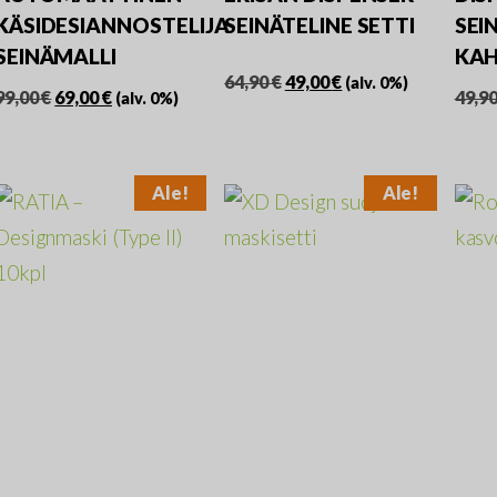
KÄSIDESIANNOSTELIJA
SEINÄTELINE SETTI
SEI
SEINÄMALLI
KA
Alkuperäinen
Nykyinen
64,90
€
49,00
€
(alv. 0%)
Alkuperäinen
Nykyinen
99,00
€
69,00
€
49,9
(alv. 0%)
hinta
hinta
hinta
hinta
oli:
on:
oli:
on:
64,90 €.
49,00 €.
99,00 €.
69,00 €.
Ale!
Ale!