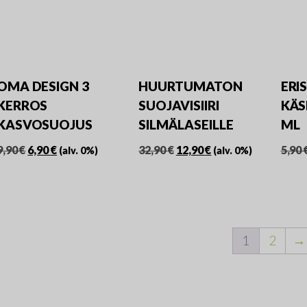
sivul
sivulla.
sivulla.
OMA DESIGN 3
HUURTUMATON
ERI
KERROS
SUOJAVISIIRI
KÄS
KASVOSUOJUS
SILMÄLASEILLE
ML
Alkuperäinen
Nykyinen
Alkuperäinen
Nykyinen
9,90
€
6,90
€
32,90
€
12,90
€
5,90
(alv. 0%)
(alv. 0%)
hinta
hinta
hinta
hinta
Tällä
oli:
on:
oli:
on:
tuotteella
9,90 €.
6,90 €.
32,90 €.
12,90 €.
on
useampi
1
2
→
muunnelma.
Voit
tehdä