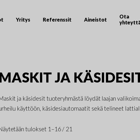
Ota
ot
Yritys
Referenssit
Aineistot
yhteytt
MASKIT JA KÄSIDESI
Maskit ja käsidesit tuoteryhmästä löydät laajan valikoima
urheilu käyttöön, käsidesiautomaatit sekä telineet lattiall
Näytetään tulokset 1–16 / 21