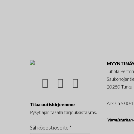
MYYNTINÄY
Juhola Perfo
Saukonojanti
20250 Turku
Arkisin 9.00-
Tilaa uutiskirjeemme
Pysyt ajan tasalla tarjouksista yms.
Varmistathan e
Sähköpostiosoite *