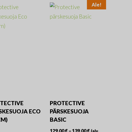
Ale!
TECTIVE
PROTECTIVE
SKESUOJA ECO
PÄRSKESUOJA
CM)
BASIC
Hintaluokka:
129,00
€
–
139,00
€
(alv.