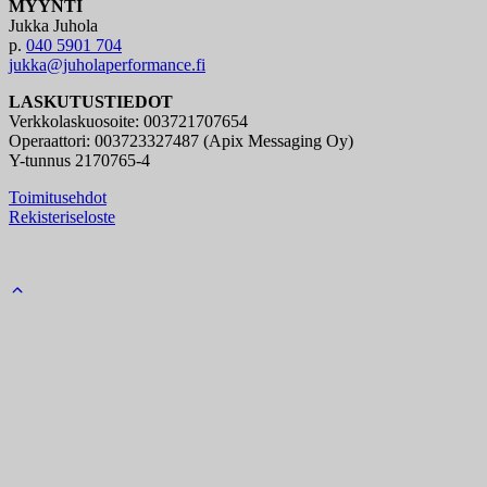
MYYNTI
Jukka Juhola
p.
040 5901 704
jukka@juholaperformance.fi
LASKUTUSTIEDOT
Verkkolaskuosoite: 003721707654
Operaattori: 003723327487 (Apix Messaging Oy)
Y-tunnus 2170765-4
Toimitusehdot
Rekisteriseloste
Back
to
top