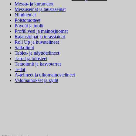
Messu- ja kuramatot
Messuseinät ja taustaseinät
Nimineulat
Poistotuotteet
Pöydät ja tuolit
Profiilivesi ja mainosjuomat
Rajaustolpat ja terassiaidat
Roll Up ja kuvatelineet
Salkoliput
Tablet- ja näyttötelineet
Tarrat ja tulosteet
Tatuoinnit ja kasvotarrat
Teltat
A-telineet ja ulkomainostelineet
Valomainokset ja kyltit