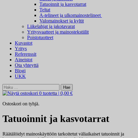
Tatuoinnit ja kasvotarrat
Teltat
A-telineet ja ulkomainostelineet
Valomainokset ja kyltit
Liikelahjat ja jakotavarat
Yritysvaatteet ja mainostekstiilit
Poistotuotteet
Kuvastot
Yritys
Referenssit
Aineistot
Ota yhteyttä
Blogi
UKK
Haku:
0 tuotetta
|
0,00 €
Ostoskori on tyhjä.
Tatuoinnit ja kasvotarrat
Räätälöidyt mainoskäyttöön tarkoitetut väliaikaiset tatuoinnit ja