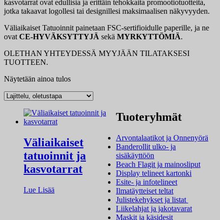
kasvotarrat ovat edullisia ja erittäin tehokkaita promootiotuotteita,
jotka takaavat logollesi tai designillesi maksimaalisen näkyvyyden.
Väliaikaiset Tatuoinnit painetaan FSC-sertifioidulle paperille, ja ne
ovat
CE-HYVÄKSYTTYJÄ
sekä
MYRKYTTÖMIÄ
.
OLETHAN YHTEYDESSÄ MYYJÄÄN TILATAKSESI
TUOTTEEN.
Näytetään ainoa tulos
Tuoteryhmät
Arvontalaatikot ja Onnenyörä
Väliaikaiset
Banderollit ulko- ja
tatuoinnit ja
sisäkäyttöön
Beach Flagit ja mainosliput
kasvotarrat
Display telineet kartonki
Esite- ja infotelineet
Lue Lisää
Ilmatäytteiset teltat
Julistekehykset ja listat
Liikelahjat ja jakotavarat
Maskit ja käsidesit