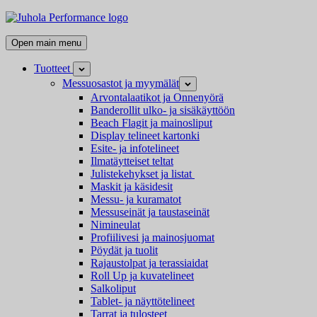
Skip
Juhola
to
Performance
Kaikki
content
Open main menu
messutuotteet
ja
Tuotteet
Open
mainostarvikkeet
child
Messuosastot ja myymälät
Open
menu
child
Arvontalaatikot ja Onnenyörä
menu
Banderollit ulko- ja sisäkäyttöön
Beach Flagit ja mainosliput
Display telineet kartonki
Esite- ja infotelineet
Ilmatäytteiset teltat
Julistekehykset ja listat
Maskit ja käsidesit
Messu- ja kuramatot
Messuseinät ja taustaseinät
Nimineulat
Profiilivesi ja mainosjuomat
Pöydät ja tuolit
Rajaustolpat ja terassiaidat
Roll Up ja kuvatelineet
Salkoliput
Tablet- ja näyttötelineet
Tarrat ja tulosteet