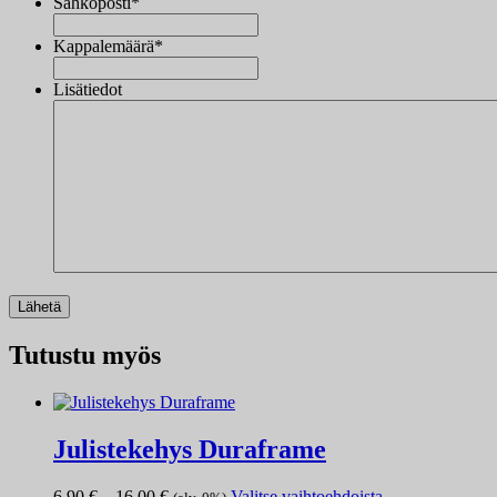
Sähköposti
*
Kappalemäärä
*
Lisätiedot
Tutustu myös
Julistekehys Duraframe
Hintaluokka:
Tällä
6,90
€
–
16,00
€
Valitse vaihtoehdoista