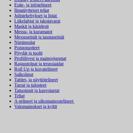
Esite- ja infotelineet
Ilmatäytteiset teltat
Julistekehykset ja listat
Liikelahjat ja jakotavarat
Maskit ja käsidesit
Messu- ja kuramatot
Messuseinät ja taustaseinät
Nimineulat
Poistotuotteet
Pöydät ja tuolit
Profiilivesi ja mainosjuomat
Rajaustolpat ja terassiaidat
Roll Up ja kuvatelineet
Salkoliput
Tablet- ja näyttötelineet
Tarrat ja tulosteet
Tatuoinnit ja kasvotarrat
Teltat
A-telineet ja ulkomainostelineet
Valomainokset ja kyltit